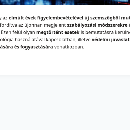
y az
elmúlt évek figyelembevételével
új szemszögből mu
 fordítva az újonnan megjelent
szabályozási módszerekre
é
. Ezen felül olyan
megtörtént esetek
is bemutatásra kerüln
ológia használatával kapcsolatban, illetve
védelmi javasla
zására és fogyasztására
vonatkozóan.