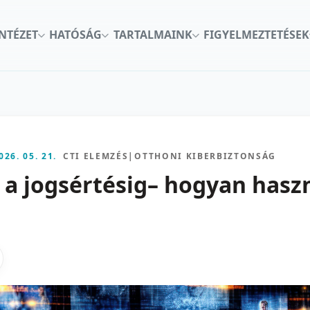
INTÉZET
HATÓSÁG
TARTALMAINK
FIGYELMEZTETÉSEK
026. 05. 21.
CTI ELEMZÉS
|
OTTHONI KIBERBIZTONSÁG
 a jogsértésig– hogyan hasz
kon
nkedInen
as X-en
gosztas emailben