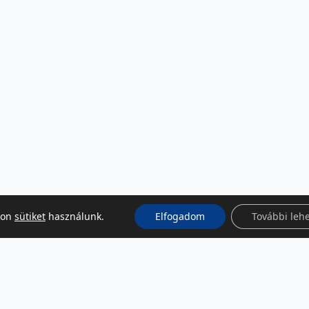
kon
sütiket
használunk.
Elfogadom
További leh
KÖZÖSSÉGI MÉDIA