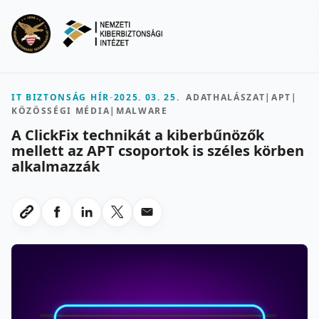
Ugrás a fő tartalomra
Menu
IT BIZTONSÁG HÍR
-
2025. 03. 25.
ADATHALÁSZAT
|
APT
|
KÖZÖSSÉGI MÉDIA
|
MALWARE
A ClickFix technikát a kiberbűnözők
mellett az APT csoportok is széles körben
alkalmazzák
Megosztas Facebookon
Megosztas LinkedInen
Megosztas X-en
Megosztas emailben
Link masolasa