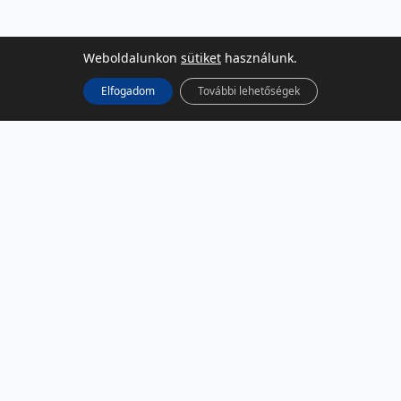
Weboldalunkon
sütiket
használunk.
Elfogadom
További lehetőségek
KÖZÖSSÉGI MÉDIA
Facebook
LinkedIn
Instagram
Podcast