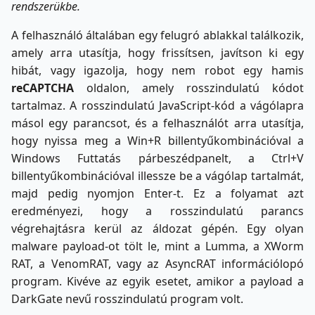
rendszerükbe.
A felhasználó általában egy felugró ablakkal találkozik,
amely arra utasítja, hogy frissítsen, javítson ki egy
hibát, vagy igazolja, hogy nem robot egy hamis
reCAPTCHA
oldalon, amely rosszindulatú kódot
tartalmaz. A rosszindulatú JavaScript-kód a vágólapra
másol egy parancsot, és a felhasználót arra utasítja,
hogy nyissa meg a Win+R billentyűkombinációval a
Windows Futtatás párbeszédpanelt, a Ctrl+V
billentyűkombinációval illessze be a vágólap tartalmát,
majd pedig nyomjon Enter-t. Ez a folyamat azt
eredményezi, hogy a rosszindulatú parancs
végrehajtásra kerül az áldozat gépén. Egy olyan
malware payload-ot tölt le, mint a Lumma, a XWorm
RAT, a VenomRAT, vagy az AsyncRAT információlopó
program. Kivéve az egyik esetet, amikor a payload a
DarkGate nevű rosszindulatú program volt.