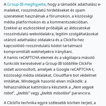
A
Group-IB megfigyelte
, hogy a támadók adathalász e-
maileket, rosszindulatú hirdetéseket és spam
üzeneteket használnak a fórumokon, a közösségi
média platformokon és a kommentszekcióban.
Ezekkel az eszközökkel próbálják az áldozatokat
rosszindulatú weboldalakra, legitim szolgáltatásokat
utánzó adathalász oldalakra és a ClickFix-hez
kapcsolódó rosszindulatú kódot tartalmazó
kompromittált webhelyekre irányítani.
A hamis reCAPTCHA elemek és a vágólapra másoló
funkciók keresésével a Group-IB többféle ClickFix
oldalt azonosított, amelyek a Google reCAPTCHA-t,
közösségi média oldalakat, Cloudflare bot védelmet
imitáltak. Mindegyik hasonló elven működik: a
felhasználókat kattintásra késztetik a „
Nem vagyok
robot
”, „
Javítás
” vagy „
Javítás másolása
” parancsra.
A ClickFix technika egyre szélesebb körben terjed, a