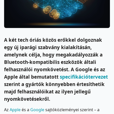
A két tech óriás közös erőkkel dolgoznak
egy új iparági szabvány kialakításán,
amelynek célja, hogy megakadályozzák a
Bluetooth-kompatibilis eszközök általi
felhasználói nyomkövetést. A Google és az
Apple által bemutatott
specifikációtervezet
szerint a gyártók könnyebben értesíthetik
majd felhasználóikat az ilyen jellegű
nyomkövetésekről.
Az
Apple
és a
Google
sajtóközleményei szerint – a