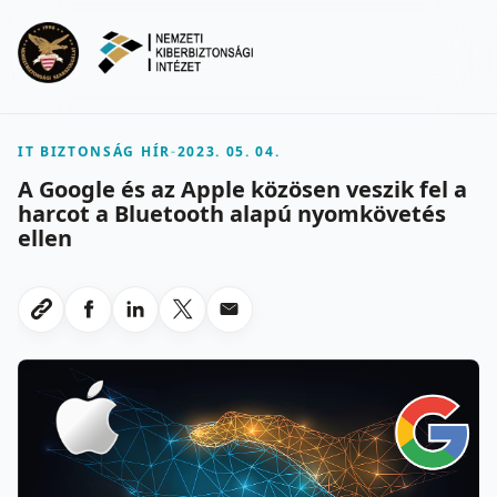
Ugrás a fő tartalomra
Menu
IT BIZTONSÁG HÍR
-
2023. 05. 04.
A Google és az Apple közösen veszik fel a
harcot a Bluetooth alapú nyomkövetés
ellen
Megosztas Facebookon
Megosztas LinkedInen
Megosztas X-en
Megosztas emailben
Link masolasa