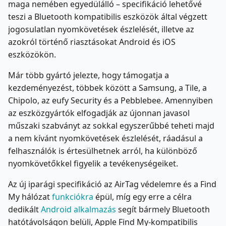
maga nemében egyedülálló – specifikáció lehetővé
teszi a Bluetooth kompatibilis eszközök által végzett
jogosulatlan nyomkövetések észlelését, illetve az
azokról történő riasztásokat Android és iOS
eszközökön.
Már több gyártó jelezte, hogy támogatja a
kezdeményezést, többek között a Samsung, a Tile, a
Chipolo, az eufy Security és a Pebblebee. Amennyiben
az eszközgyártók elfogadják az újonnan javasol
műszaki szabványt az sokkal egyszerűbbé teheti majd
a nem kívánt nyomkövetések észlelését, ráadásul a
felhasználók is értesülhetnek arról, ha különböző
nyomkövetőkkel figyelik a tevékenységeiket.
Az új iparági specifikáció az AirTag védelemre és a Find
My hálózat
funkciókra
épül, míg egy erre a célra
dedikált
Android alkalmazás
segít bármely Bluetooth
hatótávolságon belüli, Apple Find My-kompatibilis