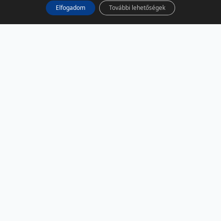
Elfogadom
További lehetőségek
KÖZÖSSÉGI MÉDIA
Facebook
LinkedIn
Instagram
Podcast
RSS
TÁRSOLDALAK