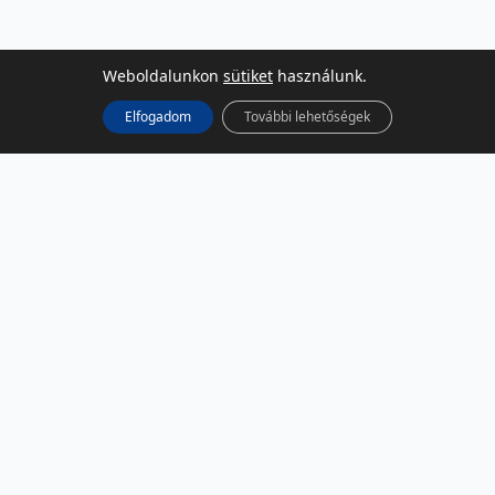
Weboldalunkon
sütiket
használunk.
Elfogadom
További lehetőségek
KÖZÖSSÉGI MÉDIA
Facebook
LinkedIn
Instagram
Podcast