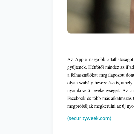
Az Apple nagyobb átláthatóságot
gyűjtenek. Hétfőtől mindez az iPa
a felhasználókat megalapozott dönt
olyan szabály bevezetése is, amely
nyomkövető tevékenységet. Az an
Facebook és több más alkalmazás t
megpróbálják megkerülni az új nyom
(securityweek.com)