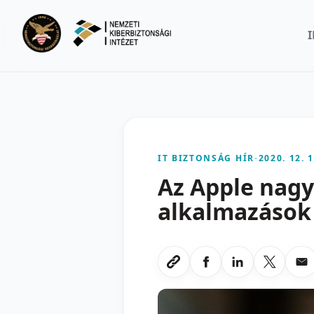
Ugrás a fő tartalomra
IT BIZTONSÁG HÍR
-
2020. 12. 1
Az Apple nagy
alkalmazások
Megosztas Faceboo
Megosztas Li
Megoszt
Me
Link masolasa