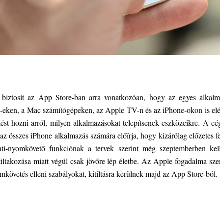
 biztosít az App Store-ban arra vonatkozóan, hogy az egyes alkalm
d-eken, a Mac számítógépeken, az Apple TV-n és az iPhone-okon is elér
ést hozni arról, milyen alkalmazásokat telepítsenek eszközeikre. A cég
 az összes iPhone alkalmazás számára előírja, hogy kizárólag előzetes f
ti-nyomkövető funkciónak a tervek szerint még szeptemberben kell
iltakozása miatt végül csak jövőre lép életbe. Az Apple fogadalma sze
követés elleni szabályokat, kitiltásra kerülnek majd az App Store-ból.