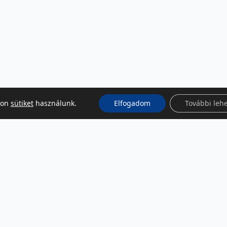
kon
sütiket
használunk.
Elfogadom
További leh
KÖZÖSSÉGI MÉDIA
Facebook
LinkedIn