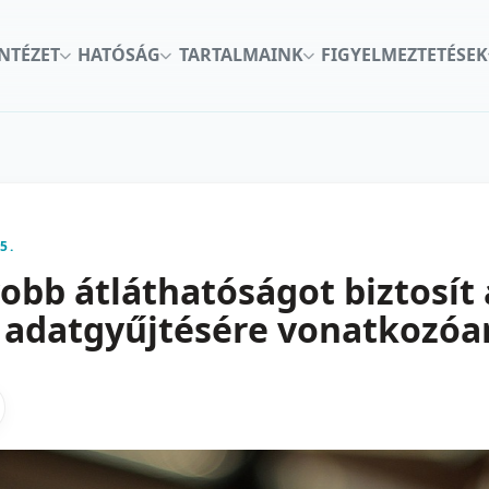
INTÉZET
HATÓSÁG
TARTALMAINK
FIGYELMEZTETÉSEK
5.
obb átláthatóságot biztosít 
 adatgyűjtésére vonatkozóa
kon
nkedInen
as X-en
gosztas emailben