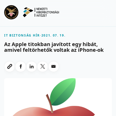
Ugrás a fő tartalomra
Menu
IT BIZTONSÁG HÍR
-
2021. 07. 19.
Az Apple titokban javított egy hibát,
amivel feltörhetők voltak az iPhone-ok
Megosztas Facebookon
Megosztas LinkedInen
Megosztas X-en
Megosztas emailben
Link masolasa