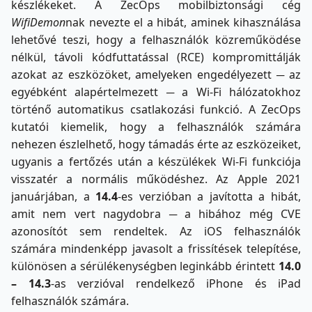
készlékeket. A ZecOps mobilbiztonsági cég
WifiDemon
nak nevezte el a hibát, aminek kihasználása
lehetővé teszi, hogy a felhasználók közreműködése
nélkül, távoli kódfuttatással (RCE) kompromittálják
azokat az eszközöket, amelyeken engedélyezett ─ az
egyébként alapértelmezett ─ a Wi-Fi hálózatokhoz
történő automatikus csatlakozási funkció. A ZecOps
kutatói kiemelik, hogy a felhasználók számára
nehezen észlelhető, hogy támadás érte az eszközeiket,
ugyanis a fertőzés után a készülékek Wi-Fi funkciója
visszatér a normális működéshez. Az Apple 2021
januárjában, a
14.4
-es verzióban a javította a hibát,
amit nem vert nagydobra ─ a hibához még CVE
azonosítót sem rendeltek. Az iOS felhasználók
számára mindenképp javasolt a frissítések telepítése,
különösen a sérülékenységben leginkább érintett
14.0
– 14.3
-as verzióval rendelkező iPhone és iPad
felhasználók számára.