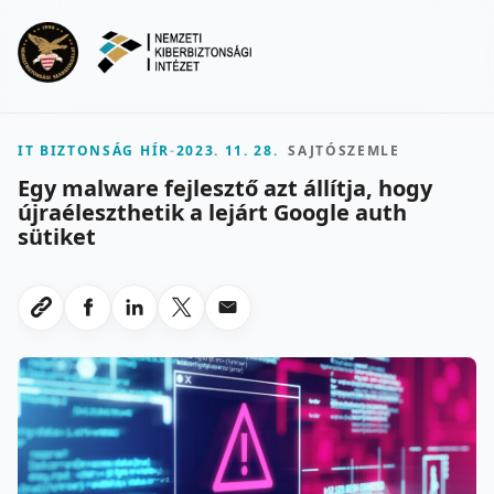
Ugrás a fő tartalomra
Menu
IT BIZTONSÁG HÍR
-
2023. 11. 28.
SAJTÓSZEMLE
Egy malware fejlesztő azt állítja, hogy
újraéleszthetik a lejárt Google auth
sütiket
Megosztas Facebookon
Megosztas LinkedInen
Megosztas X-en
Megosztas emailben
Link masolasa