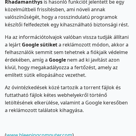
Rhadamanthys
is hasonló funkciót jelentett be egy
közelmúltbeli frissítésben, ami növeli annak
valószínűségét, hogy a rosszindulatú programok
készítői felfedeztek egy kihasználható biztonsági rést.
Ha az információtolvajok valóban vissza tudják állítani
a lejárt
Google sütiket
a reklámozott módon, akkor a
felhasználók semmit sem tehetnek a fiókjaik védelme
érdekében, amíg a
Google
nem ad ki javítást azon
kívül, hogy megakadályozza a fertőzést, amely az
említett sütik ellopásához vezethet.
Az óvintézkedések közé tartozik a torrent fájlok és
futtatható fájlok kétes webhelyekről történő
letöltésének elkerülése, valamint a Google keresőben
a reklámozott találatok kihagyása.
(
www.bleepingcomputer.com
)