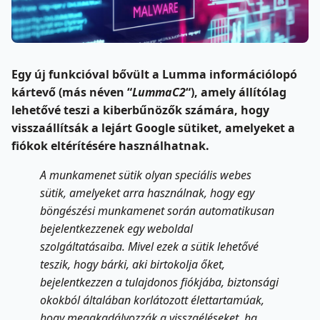
Egy új funkcióval bővült a Lumma információlopó
kártevő (más néven “
LummaC2
“), amely állítólag
lehetővé teszi a kiberbűnözők számára, hogy
visszaállítsák a lejárt Google sütiket, amelyeket a
fiókok eltérítésére használhatnak.
A munkamenet sütik olyan speciális webes
sütik, amelyeket arra használnak, hogy egy
böngészési munkamenet során automatikusan
bejelentkezzenek egy weboldal
szolgáltatásaiba. Mivel ezek a sütik lehetővé
teszik, hogy bárki, aki birtokolja őket,
bejelentkezzen a tulajdonos fiókjába, biztonsági
okokból általában korlátozott élettartamúak,
hogy megakadályozzák a visszaéléseket, ha