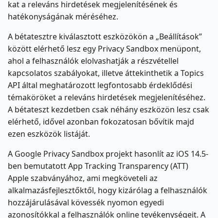
kat a releváns hirdetések megjelenítésének és
hatékonyságának méréséhez.
A bétatesztre kiválasztott eszközökön a „Beállítások”
között elérhető lesz egy Privacy Sandbox menüpont,
ahol a felhasználók elolvashatják a részvétellel
kapcsolatos szabályokat, illetve áttekinthetik a Topics
API által meghatározott legfontosabb érdeklődési
témaköröket a releváns hirdetések megjelenítéséhez.
A bétateszt kezdetben csak néhány eszközön lesz csak
elérhető, idővel azonban fokozatosan bővítik majd
ezen eszközök listáját.
A Google Privacy Sandbox projekt hasonlít az iOS 14.5-
ben bemutatott App Tracking Transparency (ATT)
Apple szabványához, ami megköveteli az
alkalmazásfejlesztőktől, hogy kizárólag a felhasználók
hozzájárulásával kövessék nyomon egyedi
azonosítókkal a felhasználók online tevékenységeit. A