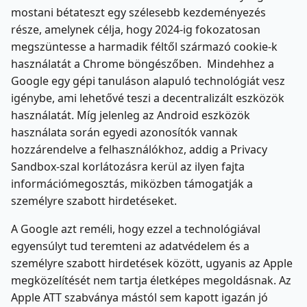
mostani bétateszt egy szélesebb kezdeményezés
része, amelynek célja, hogy 2024-ig fokozatosan
megszüntesse a harmadik féltől származó cookie-k
használatát a Chrome böngészőben. Mindehhez a
Google egy gépi tanuláson alapuló technológiát vesz
igénybe, ami lehetővé teszi a decentralizált eszközök
használatát. Míg jelenleg az Android eszközök
használata során egyedi azonosítók vannak
hozzárendelve a felhasználókhoz, addig a Privacy
Sandbox-szal korlátozásra kerül az ilyen fajta
információmegosztás, miközben támogatják a
személyre szabott hirdetéseket.
A Google azt reméli, hogy ezzel a technológiával
egyensúlyt tud teremteni az adatvédelem és a
személyre szabott hirdetések között, ugyanis az Apple
megközelítését nem tartja életképes megoldásnak. Az
Apple ATT szabványa mástól sem kapott igazán jó