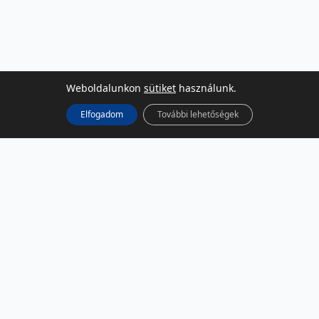
Weboldalunkon
sütiket
használunk.
Elfogadom
További lehetőségek
KÖZÖSSÉGI MÉDIA
Facebook
LinkedIn
Instagram