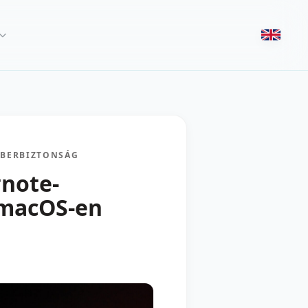
IBERBIZTONSÁG
rnote-
a macOS-en