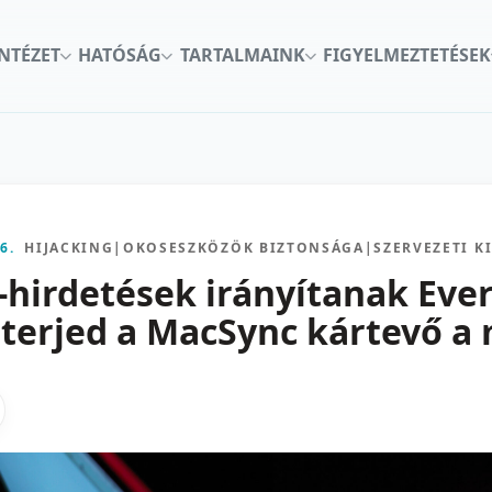
INTÉZET
HATÓSÁG
TARTALMAINK
FIGYELMEZTETÉSEK
6.
HIJACKING
|
OKOSESZKÖZÖK BIZTONSÁGA
|
SZERVEZETI K
hirdetések irányítanak Eve
y terjed a MacSync kártevő 
kon
nkedInen
as X-en
gosztas emailben