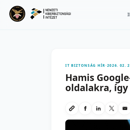
Ugrás a fő tartalomra
IT BIZTONSÁG HÍR
-
2026. 02. 2
Hamis Google-
oldalakra, íg
Megosztas Faceboo
Megosztas Li
Megoszt
Me
Link masolasa