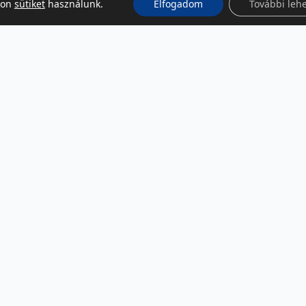
kon
sütiket
használunk.
Elfogadom
További leh
KÖZÖSSÉGI MÉDIA
Facebook
LinkedIn
Instagram
Podcast
RSS