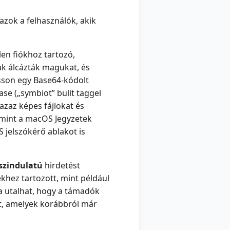
azok a felhasználók, akik
len fiókhoz tartozó,
ak álcázták magukat, és
asson egy Base64-kódolt
ase („symbiot” bulit taggel
 azaz képes fájlokat és
amint a macOS Jegyzetek
 jelszókérő ablakot is
sszindulatú
hirdetést
khez tartozott, mint például
a utalhat, hogy a támadók
át, amelyek korábbról már