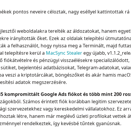
ékek pontos neveire céloztak, nagy eséllyel kattintottak rá 
jlesztői weboldalakra terelték az áldozatokat, hanem egyet
kre irányították őket. Ezek az oldalak telepítési útmutatón
tták a felhasználót, hogy nyissa meg a Terminált, majd futt
al telepítésre kerül a
MacSync Stealer
egy újabb, v1.1.2_rele
evő fiókátvételre és pénzügyi visszaélésekre specializálódott,
tiket, bejelentési adatbázisokat, Telegram-adatokat, val
lba veszi a kriptotárcákat, böngészőket és akár hamis macOS
lesítési adatok megszerzésére.
35 kompromittált Google Ads fiókot és több mint 200 ro
zágokból. Számos érintett fiók korábban legitim szervezete
ági szervezetekhez vagy kereskedelmi vállalatokhoz. Ez arr
 hoztak létre, hanem már meglévő üzleti profilokat vettek 
lőzménnyel rendelkeztek, így kevésbé tűntek gyanúsnak.