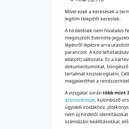
Mivel ezek a keresések a term
legitim telepítőt kerestek.
A hirdetések nem hivatalos fe
megosztott Evernote-jegyzete
lépésről lépésre arra utasíto
parancsot. A kód lefuttatásáv
ellátott) változata. Ez a kárt
dokumentumokat, böngésző sü
tartalmát kiszivárogtatni. Cé
megjeleníthet a rendszerhite
A vizsgálat során
több mint 
azonosítottak
, különböző ors
ügyvédi irodákhoz, jótékonys
nem új hirdetői identitásokat
számlázási beállításokkal, e