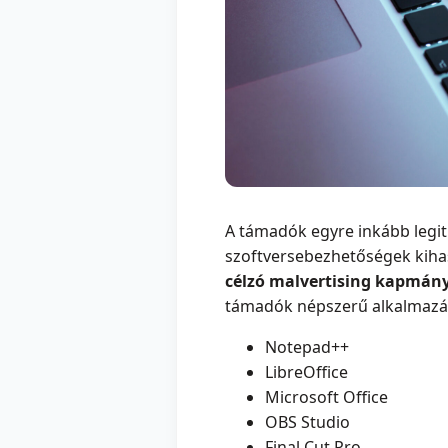
A támadók egyre inkább legit
szoftversebezhetőségek kihas
célzó malvertising kapmán
támadók népszerű alkalmazáso
Notepad++
LibreOffice
Microsoft Office
OBS Studio
Final Cut Pro