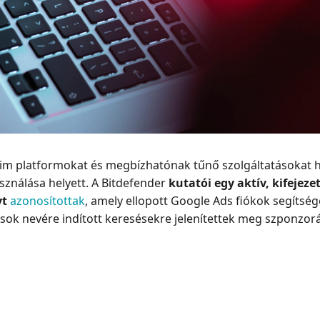
im platformokat és megbízhatónak tűnő szolgáltatásokat h
ználása helyett. A Bitdefender
kutatói egy aktív, kifeje
yt
azonosítottak
, amely ellopott Google Ads fiókok segítség
k nevére indított keresésekre jelenítettek meg szponzorált