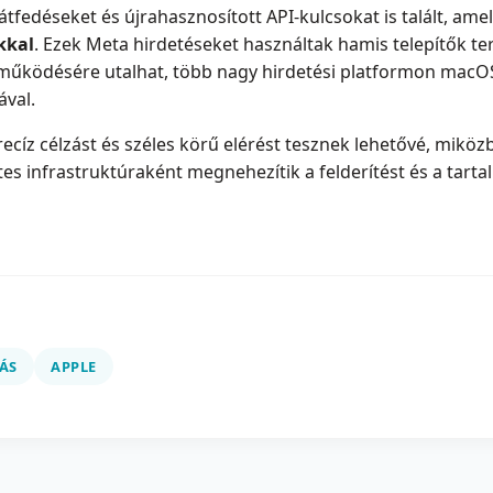
átfedéseket és újrahasznosított API-kulcsokat is talált, ame
kkal
. Ezek Meta hirdetéseket használtak hamis telepítők te
működésére utalhat, több nagy hirdetési platformon macOS
ával.
precíz célzást és széles körű elérést tesznek lehetővé, mikö
s infrastruktúraként megnehezítik a felderítést és a tartal
ÁS
APPLE