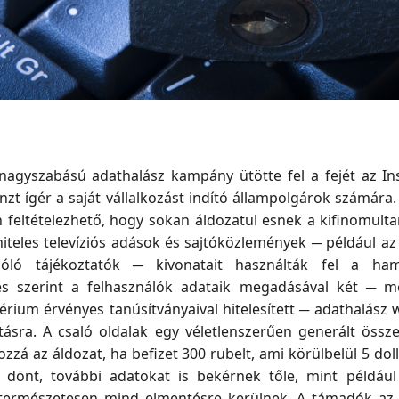
 nagyszabású adathalász kampány ütötte fel a fejét az 
nzt ígér a saját vállalkozást indító állampolgárok számára.
feltételezhető, hogy sokan áldozatul esnek a kifinomulta
hiteles televíziós adások és sajtóközlemények ─ például 
óló tájékoztatók ─ kivonatait használták fel a hami
rés szerint a felhasználók adataik megadásával két ─ 
érium érvényes tanúsítványaival hitelesített ─ adathalász 
ásra. A csaló oldalak egy véletlenszerűen generált össz
zzá az áldozat, ha befizet 300 rubelt, ami körülbelül 5 do
t dönt, további adatokat is bekérnek tőle, mint példáu
természetesen mind elmentésre kerülnek. A támadók az I