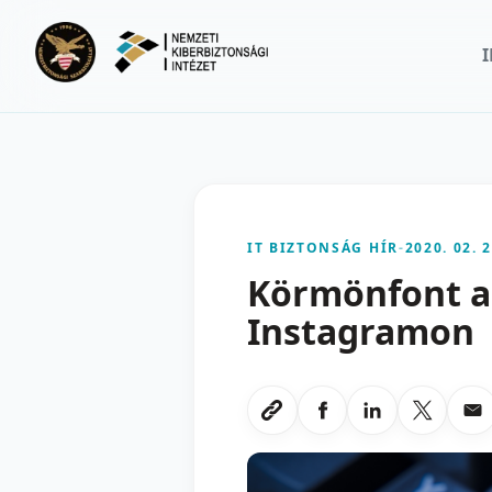
Ugrás a fő tartalomra
IT BIZTONSÁG HÍR
-
2020. 02. 2
Körmönfont a
Instagramon
Megosztas Faceboo
Megosztas Li
Megoszt
Me
Link masolasa