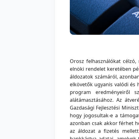
Orosz felhasználókat célzó,
elnöki rendelet keretében pé
áldozatok számáról, azonban 
elkövetők ugyanis valódi és 
program eredményeiről sz
alátámasztásához. Az átve
Gazdasági Fejlesztési Miniszt
hogy jogosultak-e a támogat
azonban csak akkor férhet ho
az áldozat a fizetés mellet
bankkártya adatai, amelyek 