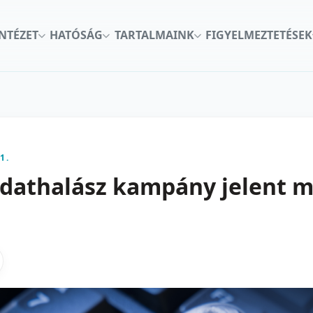
INTÉZET
HATÓSÁG
TARTALMAINK
FIGYELMEZTETÉSEK
1.
dathalász kampány jelent m
kon
nkedInen
as X-en
gosztas emailben