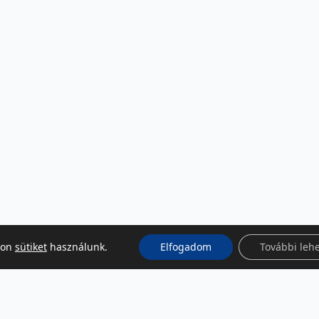
kon
sütiket
használunk.
Elfogadom
További leh