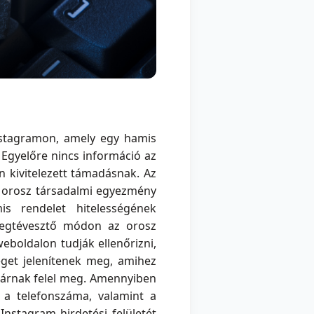
Instagramon, amely egy hamis
 Egyelőre nincs információ az
n kivitelezett támadásnak. Az
az orosz társadalmi egyezmény
s rendelet hitelességének
megtévesztő módon az orosz
weboldalon tudják ellenőrizni,
eget jelenítenek meg, amihez
llárnak felel meg. Amennyiben
l a telefonszáma, valamint a
nstagram hirdetési felületét