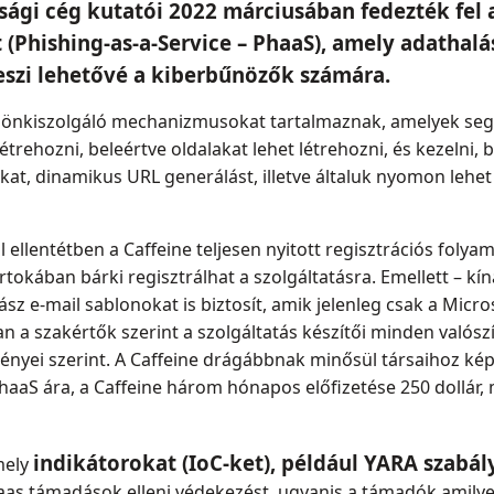
ági cég kutatói 2022 márciusában fedezték fel 
t (Phishing-as-a-Service – PhaaS), amely adatha
eszi lehetővé a kiberbűnözők számára.
n önkiszolgáló mechanizmusokat tartalmaznak, amelyek seg
étrehozni, beleértve oldalakat lehet létrehozni, és kezelni, 
dalakat, dinamikus URL generálást, illetve általuk nyomon le
l ellentétben a Caffeine teljesen nyitott regisztrációs folya
irtokában bárki regisztrálhat a szolgáltatásra. Emellett – kí
ász e-mail sablonokat is biztosít, amik jelenleg csak a Micro
n a szakértők szerint a szolgáltatás készítői minden valós
 igényei szerint. A Caffeine drágábbnak minősül társaihoz ké
haaS ára, a Caffeine három hónapos előfizetése 250 dollár,
indikátorokat (IoC-ket), például YARA szabá
mely
haas támadások elleni védekezést, ugyanis a támadók amily