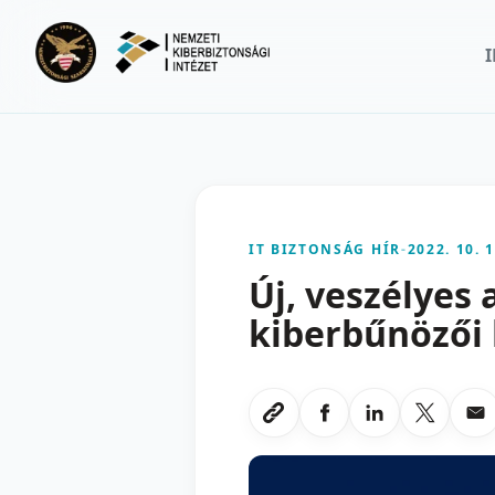
Ugrás a fő tartalomra
IT BIZTONSÁG HÍR
-
2022. 10. 1
Új, veszélyes 
kiberbűnözői
Megosztas Faceboo
Megosztas Li
Megoszt
Me
Link masolasa