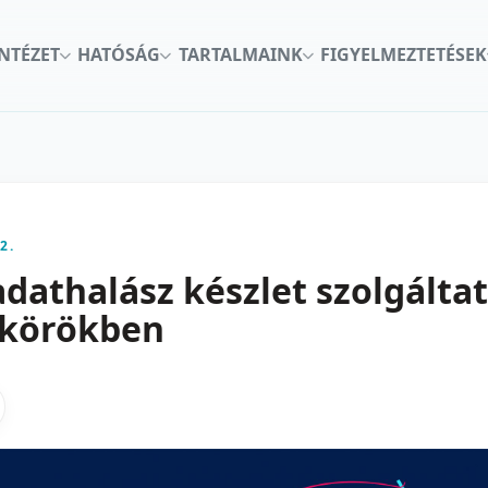
INTÉZET
HATÓSÁG
TARTALMAINK
FIGYELMEZTETÉSEK
2.
adathalász készlet szolgálta
 körökben
kon
nkedInen
as X-en
gosztas emailben