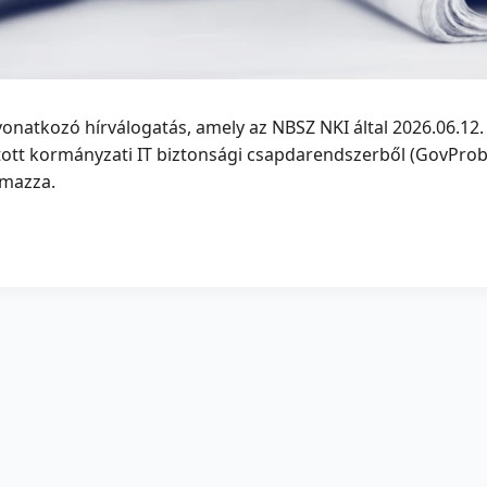
vonatkozó hírválogatás, amely az NBSZ NKI által 2026.06.12. 
ztott kormányzati IT biztonsági csapdarendszerből (GovPr
almazza.