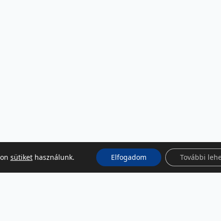
kon
sütiket
használunk.
Elfogadom
További leh
KÖZÖSSÉGI MÉDIA