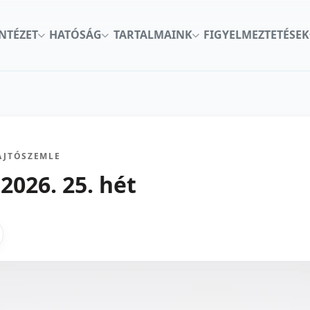
INTÉZET
HATÓSÁG
TARTALMAINK
FIGYELMEZTETÉSEK
AJTÓSZEMLE
2026. 25. hét
kon
nkedInen
as X-en
gosztas emailben