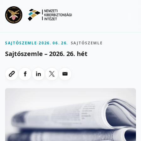
Ugrás a fő tartalomra
Menu
SAJTÓSZEMLE
-
2026. 06. 26.
SAJTÓSZEMLE
Sajtószemle – 2026. 26. hét
Megosztas Facebookon
Megosztas LinkedInen
Megosztas X-en
Megosztas emailben
Link masolasa