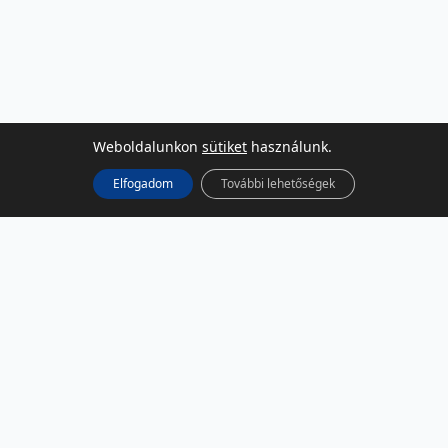
Weboldalunkon
sütiket
használunk.
Elfogadom
További lehetőségek
KÖZÖSSÉGI MÉDIA
Facebook
LinkedIn
Instagram