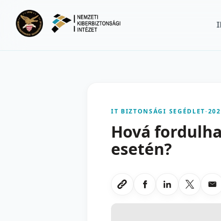
Ugrás a fő tartalomra
IT BIZTONSÁGI SEGÉDLET
-
202
Hová fordulha
esetén?
Megosztas Faceboo
Megosztas Li
Megoszt
Me
Link masolasa