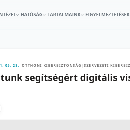
INTÉZET
HATÓSÁG
TARTALMAINK
FIGYELMEZTETÉSEK
1. 05. 28.
OTTHONI KIBERBIZTONSÁG
|
SZERVEZETI KIBERB
tunk segítségért digitális v
kon
nkedInen
as X-en
gosztas emailben