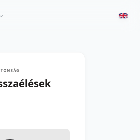
IZTONSÁG
isszaélések