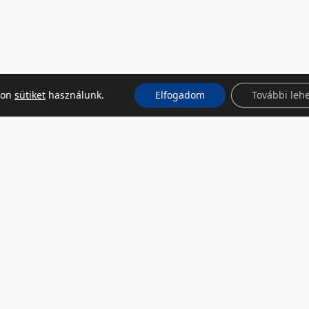
kon
sütiket
használunk.
Elfogadom
További leh
KÖZÖSSÉGI MÉDIA
Facebook
LinkedIn
Instagram
Podcast