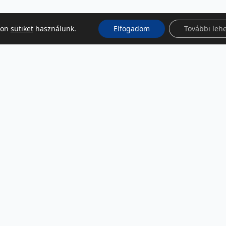
kon
sütiket
használunk.
Elfogadom
További leh
KÖZÖSSÉGI MÉDIA
Facebook
LinkedIn
Instagram
Podcast
RSS