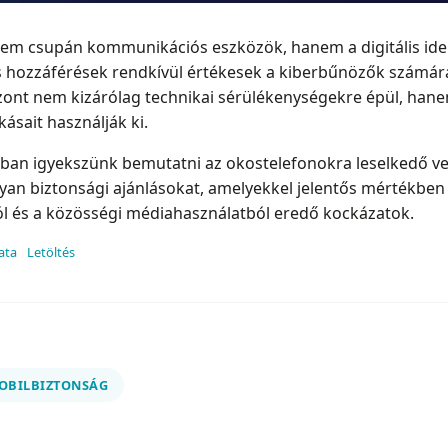
em csupán kommunikációs eszközök, hanem a digitális iden
és hozzáférések rendkívül értékesek a kiberbűnözők számára
zont nem kizárólag technikai sérülékenységekre épül, hane
ásait használják ki.
ban igyekszünk bemutatni az okostelefonokra leselkedő ve
 olyan biztonsági ajánlásokat, amelyekkel jelentős mértékbe
l és a közösségi médiahasználatból eredő kockázatok.
ata
Letöltés
OBILBIZTONSÁG