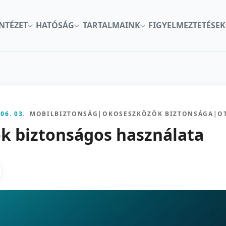
INTÉZET
HATÓSÁG
TARTALMAINK
FIGYELMEZTETÉSEK
 06. 03.
MOBILBIZTONSÁG
|
OKOSESZKÖZÖK BIZTONSÁGA
|
O
k biztonságos használata
kon
nkedInen
as X-en
gosztas emailben