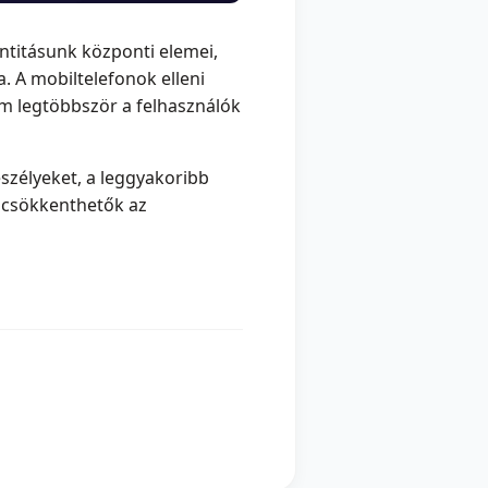
titásunk központi elemei,
. A mobiltelefonok elleni
m legtöbbször a felhasználók
szélyeket, a leggyakoribb
n csökkenthetők az