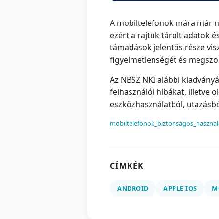
A mobiltelefonok mára már n
ezért a rajtuk tárolt adatok 
támadások jelentős része vis
figyelmetlenségét és megszok
Az NBSZ NKI alábbi kiadványá
felhasználói hibákat, illetve
eszközhasználatból, utazásbó
mobiltelefonok_biztonsagos_hasznal
CÍMKÉK
ANDROID
APPLE IOS
M