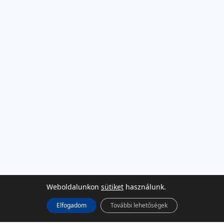
Weboldalunkon
sütiket
használunk.
Elfogadom
További lehetőségek