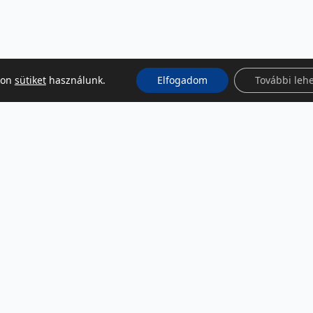
kon
sütiket
használunk.
Elfogadom
További leh
KÖZÖSSÉGI MÉDIA
Facebook
LinkedIn
Instagram
Podcast