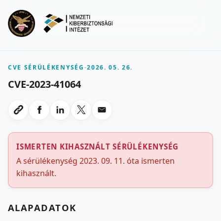
Ugrás a fő tartalomra
Menu
CVE SÉRÜLÉKENYSÉG
-
2026. 05. 26.
CVE-2023-41064
Megosztas Facebookon
Megosztas LinkedInen
Megosztas X-en
Megosztas emailben
Link masolasa
ISMERTEN KIHASZNÁLT SÉRÜLÉKENYSÉG
A sérülékenység 2023. 09. 11. óta ismerten
kihasznált.
ALAPADATOK