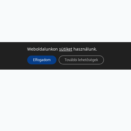
Weboldalunkon
sütiket
használunk.
Elfogadom
További lehetőségek
KÖZÖSSÉGI MÉDIA
Facebook
LinkedIn