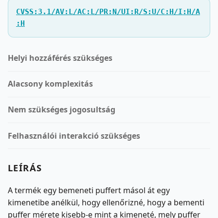
CVSS:3.1/AV:L/AC:L/PR:N/UI:R/S:U/C:H/I:H/A
:H
Helyi hozzáférés szükséges
Alacsony komplexitás
Nem szükséges jogosultság
Felhasználói interakció szükséges
LEÍRÁS
A termék egy bemeneti puffert másol át egy
kimenetibe anélkül, hogy ellenőrizné, hogy a bementi
puffer mérete kisebb-e mint a kimeneté, mely puffer