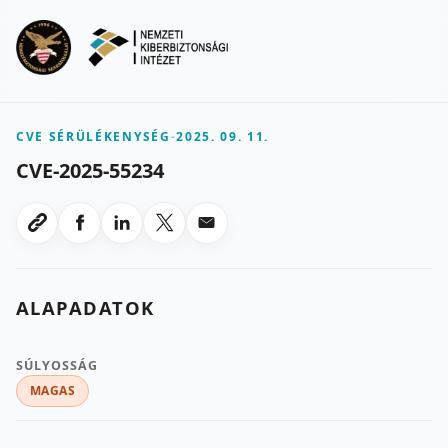
Ugrás a fő tartalomra
Menu
CVE SÉRÜLÉKENYSÉG
-
2025. 09. 11.
CVE-2025-55234
Megosztas Facebookon
Megosztas LinkedInen
Megosztas X-en
Megosztas emailben
Link masolasa
ALAPADATOK
SÚLYOSSÁG
MAGAS