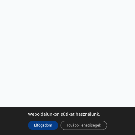
Weboldalunkon
sütiket
használunk.
Elfogadom
További lehetőségek