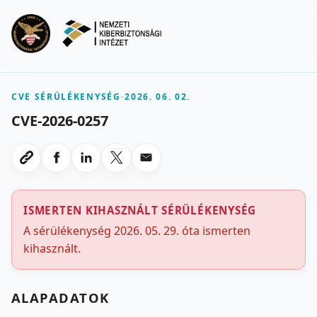
Ugrás a fő tartalomra
Menu
CVE SÉRÜLÉKENYSÉG
-
2026. 06. 02.
CVE-2026-0257
Megosztas Facebookon
Megosztas LinkedInen
Megosztas X-en
Megosztas emailben
Link masolasa
ISMERTEN KIHASZNÁLT SÉRÜLÉKENYSÉG
A sérülékenység 2026. 05. 29. óta ismerten
kihasznált.
ALAPADATOK