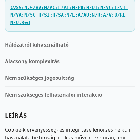
CVSS:4.0/AV:N/AC:L/AT:N/PR:N/UI:N/VC:L/VI:
N/VA:N/SC:H/SI:H/SA:N/E:A/AU:N/R:A/V:D/RE:
M/U:Red
Hálózatról kihasználható
Alacsony komplexitás
Nem szükséges jogosultság
Nem szükséges felhasználói interakció
LEÍRÁS
Cookie-k érvényesség- és integritásellenőrzés nélküli
használata biztonságkritikus műveletek során, ami