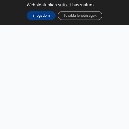
Weboldalunkon
sütiket
használunk.
Elfogadom
További lehetőségek
KÖZÖSSÉGI MÉDIA
Facebook
LinkedIn
Instagram
Podcast
RSS