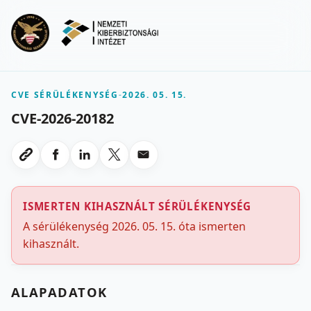
Ugrás a fő tartalomra
Menu
CVE SÉRÜLÉKENYSÉG
-
2026. 05. 15.
CVE-2026-20182
Megosztas Facebookon
Megosztas LinkedInen
Megosztas X-en
Megosztas emailben
Link masolasa
ISMERTEN KIHASZNÁLT SÉRÜLÉKENYSÉG
A sérülékenység 2026. 05. 15. óta ismerten
kihasznált.
ALAPADATOK