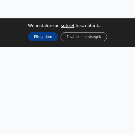
Weboldalunkon
sütiket
használunk.
Elfogadom
További lehetőségek
KÖZÖSSÉGI MÉDIA
Facebook
LinkedIn
Instagram
Podcast