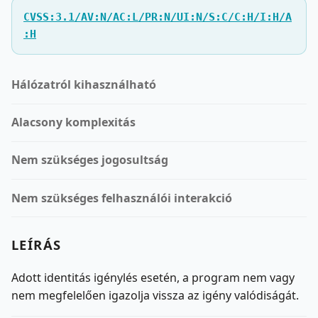
CVSS:3.1/AV:N/AC:L/PR:N/UI:N/S:C/C:H/I:H/A
:H
Hálózatról kihasználható
Alacsony komplexitás
Nem szükséges jogosultság
Nem szükséges felhasználói interakció
LEÍRÁS
Adott identitás igénylés esetén, a program nem vagy
nem megfelelően igazolja vissza az igény valódiságát.