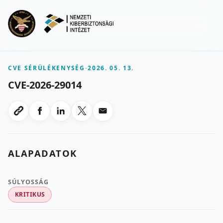
Ugrás a fő tartalomra
Menu
CVE SÉRÜLÉKENYSÉG
-
2026. 05. 13.
CVE-2026-29014
Megosztas Facebookon
Megosztas LinkedInen
Megosztas X-en
Megosztas emailben
Link masolasa
ALAPADATOK
SÚLYOSSÁG
KRITIKUS