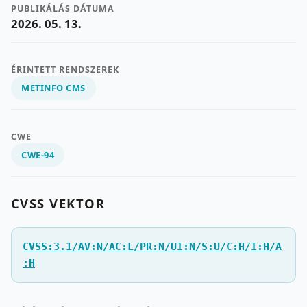
PUBLIKÁLÁS DÁTUMA
2026. 05. 13.
ÉRINTETT RENDSZEREK
METINFO CMS
CWE
CWE-94
CVSS VEKTOR
CVSS:3.1/AV:N/AC:L/PR:N/UI:N/S:U/C:H/I:H/A
:H