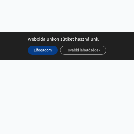
Weboldalunkon
sütiket
használunk.
Elfogadom
További lehetőségek
KÖZÖSSÉGI MÉDIA
Facebook
LinkedIn
Instagram