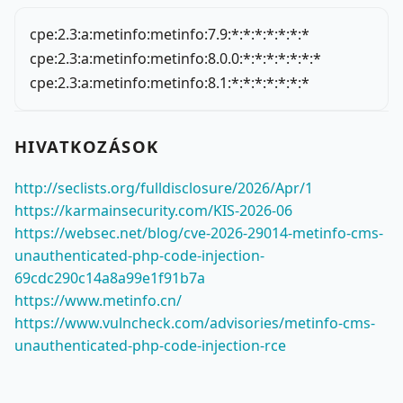
cpe:2.3:a:metinfo:metinfo:7.9:*:*:*:*:*:*:*
cpe:2.3:a:metinfo:metinfo:8.0.0:*:*:*:*:*:*:*
cpe:2.3:a:metinfo:metinfo:8.1:*:*:*:*:*:*:*
HIVATKOZÁSOK
http://seclists.org/fulldisclosure/2026/Apr/1
https://karmainsecurity.com/KIS-2026-06
https://websec.net/blog/cve-2026-29014-metinfo-cms-
unauthenticated-php-code-injection-
69cdc290c14a8a99e1f91b7a
https://www.metinfo.cn/
https://www.vulncheck.com/advisories/metinfo-cms-
unauthenticated-php-code-injection-rce