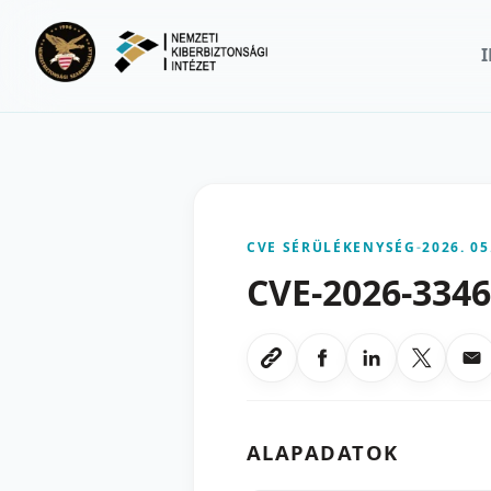
Ugrás a fő tartalomra
CVE SÉRÜLÉKENYSÉG
-
2026. 05
CVE-2026-334
Megosztas Faceboo
Megosztas Li
Megoszt
Me
Link masolasa
ALAPADATOK