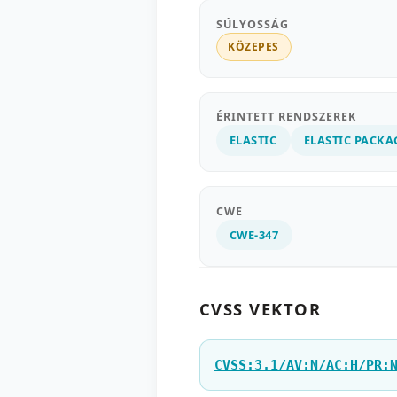
SÚLYOSSÁG
KÖZEPES
ÉRINTETT RENDSZEREK
ELASTIC
ELASTIC PACKA
CWE
CWE-347
CVSS VEKTOR
CVSS:3.1/AV:N/AC:H/PR: