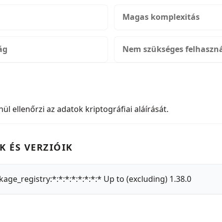
Magas komplexitás
ág
Nem szükséges felhaszná
ül ellenőrzi az adatok kriptográfiai aláírását.
K ÉS VERZIÓIK
ckage_registry:*:*:*:*:*:*:*:* Up to (excluding) 1.38.0