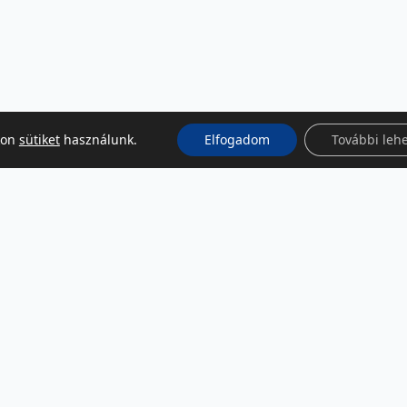
kon
sütiket
használunk.
Elfogadom
További leh
KÖZÖSSÉGI MÉDIA
Facebook
LinkedIn
Instagram