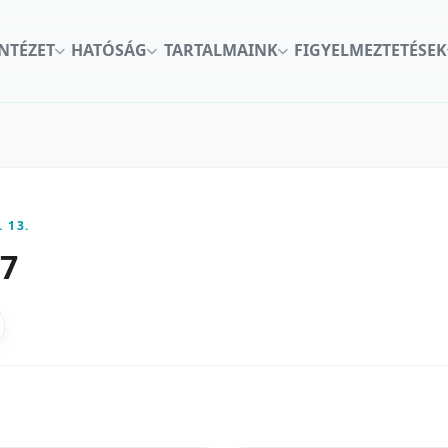
INTÉZET
HATÓSÁG
TARTALMAINK
FIGYELMEZTETÉSEK
. 13.
67
kon
nkedInen
as X-en
gosztas emailben