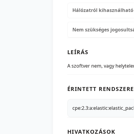
Hálózatról kihasználható
Nem szükséges jogosults
LEÍRÁS
A szoftver nem, vagy helytelen
ÉRINTETT RENDSZERE
cpe:2.3:a:elastic:elastic_pa
HIVATKOZÁSOK