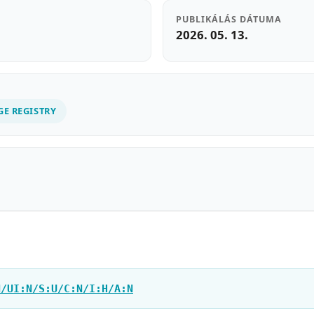
PUBLIKÁLÁS DÁTUMA
2026. 05. 13.
GE REGISTRY
N/UI:N/S:U/C:N/I:H/A:N