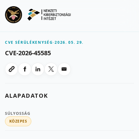
Ugrás a fő tartalomra
Menu
CVE SÉRÜLÉKENYSÉG
-
2026. 05. 29.
CVE-2026-45585
Megosztas Facebookon
Megosztas LinkedInen
Megosztas X-en
Megosztas emailben
Link masolasa
ALAPADATOK
SÚLYOSSÁG
KÖZEPES