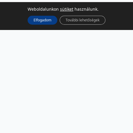
Weboldalunkon
sütiket
használunk.
Elfogadom
További lehetőségek
KÖZÖSSÉGI MÉDIA
Facebook
LinkedIn
Instagram
Podcast
RSS