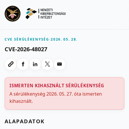
Ugrás a fő tartalomra
Menu
CVE SÉRÜLÉKENYSÉG
-
2026. 05. 28.
CVE-2026-48027
Megosztas Facebookon
Megosztas LinkedInen
Megosztas X-en
Megosztas emailben
Link masolasa
ISMERTEN KIHASZNÁLT SÉRÜLÉKENYSÉG
A sérülékenység 2026. 05. 27. óta ismerten
kihasznált.
ALAPADATOK