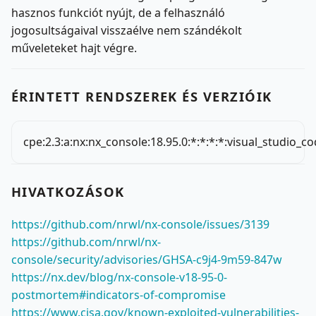
hasznos funkciót nyújt, de a felhasználó
jogosultságaival visszaélve nem szándékolt
műveleteket hajt végre.
ÉRINTETT RENDSZEREK ÉS VERZIÓIK
cpe:2.3:a:nx:nx_console:18.95.0:*:*:*:*:visual_studio_co
HIVATKOZÁSOK
https://github.com/nrwl/nx-console/issues/3139
https://github.com/nrwl/nx-
console/security/advisories/GHSA-c9j4-9m59-847w
https://nx.dev/blog/nx-console-v18-95-0-
postmortem#indicators-of-compromise
https://www.cisa.gov/known-exploited-vulnerabilities-