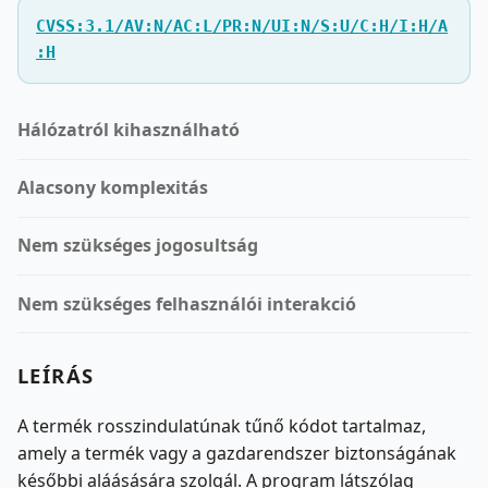
CVSS:3.1/AV:N/AC:L/PR:N/UI:N/S:U/C:H/I:H/A
:H
Hálózatról kihasználható
Alacsony komplexitás
Nem szükséges jogosultság
Nem szükséges felhasználói interakció
LEÍRÁS
A termék rosszindulatúnak tűnő kódot tartalmaz,
amely a termék vagy a gazdarendszer biztonságának
későbbi aláásására szolgál. A program látszólag