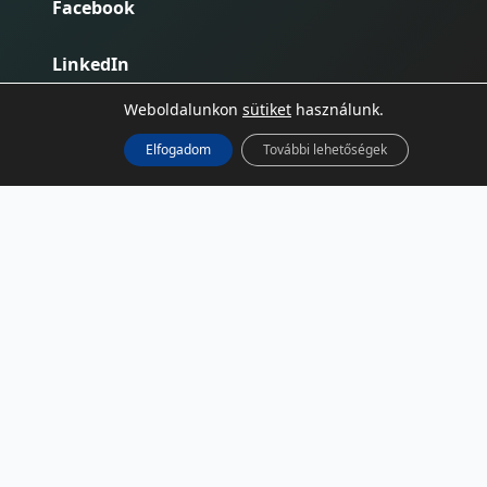
Facebook
LinkedIn
Weboldalunkon
sütiket
használunk.
Instagram
Elfogadom
További lehetőségek
Podcast
RSS
TÁRSOLDALAK
NBSZ
Kibernaptár
NCC-HU