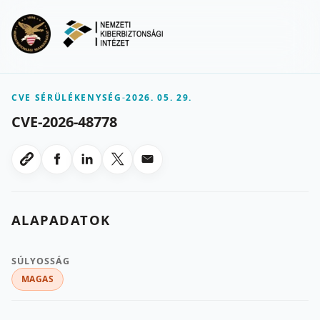
Ugrás a fő tartalomra
Menu
CVE SÉRÜLÉKENYSÉG
-
2026. 05. 29.
CVE-2026-48778
Megosztas Facebookon
Megosztas LinkedInen
Megosztas X-en
Megosztas emailben
Link masolasa
ALAPADATOK
SÚLYOSSÁG
MAGAS