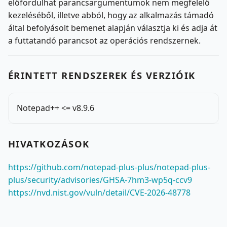
előfordulhat parancsargumentumok nem megfelelő
kezeléséből, illetve abból, hogy az alkalmazás támadó
által befolyásolt bemenet alapján választja ki és adja át
a futtatandó parancsot az operációs rendszernek.
ÉRINTETT RENDSZEREK ÉS VERZIÓIK
Notepad++ <= v8.9.6
HIVATKOZÁSOK
https://github.com/notepad-plus-plus/notepad-plus-
plus/security/advisories/GHSA-7hm3-wp5q-ccv9
https://nvd.nist.gov/vuln/detail/CVE-2026-48778