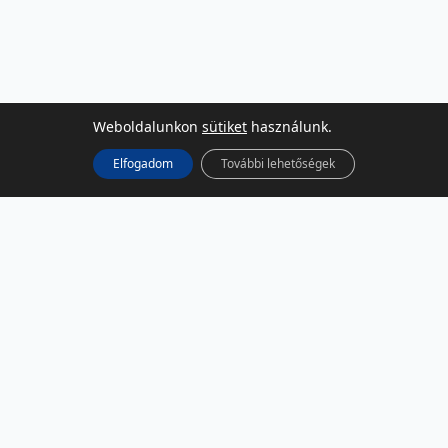
Weboldalunkon
sütiket
használunk.
Elfogadom
További lehetőségek
KÖZÖSSÉGI MÉDIA
Facebook
LinkedIn
Instagram