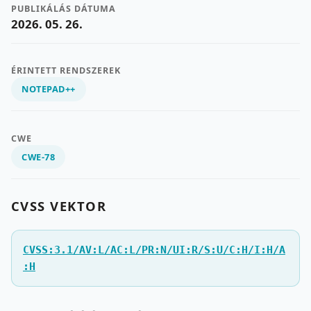
PUBLIKÁLÁS DÁTUMA
2026. 05. 26.
ÉRINTETT RENDSZEREK
NOTEPAD++
CWE
CWE-78
CVSS VEKTOR
CVSS:3.1/AV:L/AC:L/PR:N/UI:R/S:U/C:H/I:H/A
:H