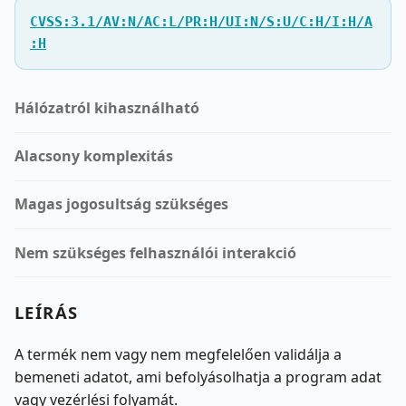
CVSS:3.1/AV:N/AC:L/PR:H/UI:N/S:U/C:H/I:H/A
:H
Hálózatról kihasználható
Alacsony komplexitás
Magas jogosultság szükséges
Nem szükséges felhasználói interakció
LEÍRÁS
A termék nem vagy nem megfelelően validálja a
bemeneti adatot, ami befolyásolhatja a program adat
vagy vezérlési folyamát.