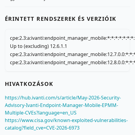
ÉRINTETT RENDSZEREK ÉS VERZIÓIK
cpe:2.3:a:ivanti:endpoint_manager_mobile:*:*:*:*:*:*:*
Up to (excluding) 12.6.1.1
cpe:2.3:a:ivanti:endpoint_manager_mobile:12.7.0.0:*:*:*
cpe:2.3:a:ivanti:endpoint_manager_mobile:12.8.0.0:*:*:*
HIVATKOZÁSOK
https://hub.ivanti.com/s/article/May-2026-Security-
Advisory-Ivanti-Endpoint-Manager-Mobile-EPMM-
Multiple-CVEs?language=en_US
https://www.cisa.gov/known-exploited-vulnerabilities-
catalog?field_cve=CVE-2026-6973