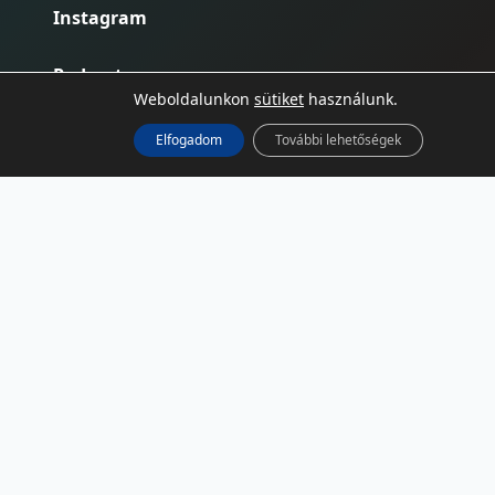
Instagram
Podcast
Weboldalunkon
sütiket
használunk.
RSS
Elfogadom
További lehetőségek
TÁRSOLDALAK
NBSZ
Kibernaptár
NCC-HU
HunCERT
CERT-EU