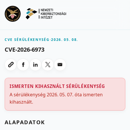
Ugrás a fő tartalomra
Menu
CVE SÉRÜLÉKENYSÉG
-
2026. 05. 08.
CVE-2026-6973
Megosztas Facebookon
Megosztas LinkedInen
Megosztas X-en
Megosztas emailben
Link masolasa
ISMERTEN KIHASZNÁLT SÉRÜLÉKENYSÉG
A sérülékenység 2026. 05. 07. óta ismerten
kihasznált.
ALAPADATOK