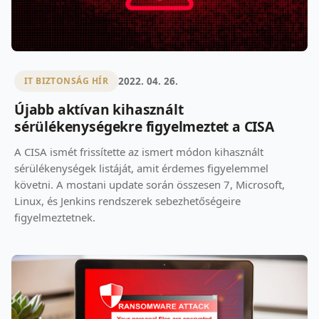
2022. 04. 26.
IT BIZTONSÁG HÍR
Újabb aktívan kihasznált
sérülékenységekre figyelmeztet a CISA
A CISA ismét frissítette az ismert módon kihasznált
sérülékenységek listáját, amit érdemes figyelemmel
követni. A mostani update során összesen 7, Microsoft,
Linux, és Jenkins rendszerek sebezhetőségeire
figyelmeztetnek.