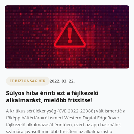
2022. 03. 22.
IT BIZTONSÁG HÍR
Súlyos hiba érinti ezt a fájlkezelő
alkalmazást, mielőbb frissítse!
A kritikus sérülékenység (CVE-2022-22988) vált ismertté a
főképp háttértárairól ismert Western Digital EdgeRover
fájlkezelő alkalmazását érintően, ezért az app használók
számára javasolt mielőbb frissíteni az alkalmazást a