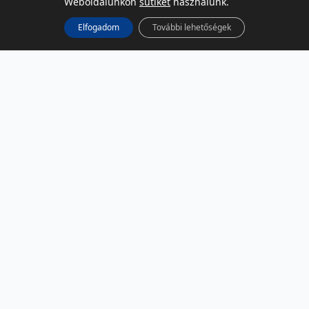
Weboldalunkon
sütiket
használunk.
Elfogadom
További lehetőségek
KÖZÖSSÉGI MÉDIA
Facebook
LinkedIn
Instagram
Podcast
RSS