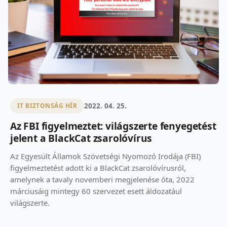
2022. 04. 25.
IT BIZTONSÁG HÍR
Az FBI figyelmeztet: világszerte fenyegetést
jelent a BlackCat zsarolóvírus
Az Egyesült Államok Szövetségi Nyomozó Irodája (FBI)
figyelmeztetést adott ki a BlackCat zsarolóvírusról,
amelynek a tavaly novemberi megjelenése óta, 2022
márciusáig mintegy 60 szervezet esett áldozatául
világszerte.