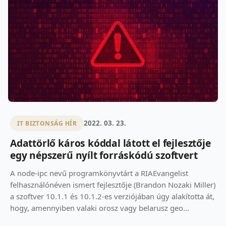
2022. 03. 23.
IT BIZTONSÁG HÍR
Adattörlő káros kóddal látott el fejlesztője
egy népszerű nyílt forráskódú szoftvert
A node-ipc nevű programkönyvtárt a RIAEvangelist
felhasználónéven ismert fejlesztője (Brandon Nozaki Miller)
a szoftver 10.1.1 és 10.1.2-es verziójában úgy alakította át,
hogy, amennyiben valaki orosz vagy belarusz geo...