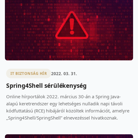
2022. 03. 31.
IT BIZTONSÁG HÍR
Spring4Shell sérülékenység
Online hírportálok 2022. március 30-án a Spring Java-
alapú keretrendszer egy lehetséges nulladik napi távoli
kódfuttatású (RCE) hibájáról közöltek információt, amelyre
„Spring4Shell/SpringShell” elnevezéssel hivatkoznak.