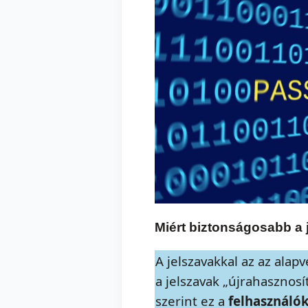
Miért biztonságosabb a 
A jelszavakkal az az ala
a jelszavak „újrahasznosí
szerint ez a
felhasználó