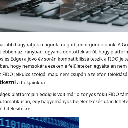
amarabb hagyhatjuk magunk mögött, mint gondolnánk. A Goo
re ebben az irányban, ugyanis döntöttek arról, hogy platfor
s és Edge) a jövő év során kompatibilissá teszik a FIDO je
atban, hogy nemsokára ezeken a felületeken egyáltalán nem 
lt FIDO jelkulcs szolgál majd nem csupán a telefon feloldá
ntkezni
a fiókjainkba.
égek platformjain eddig is volt már bizonyos fokú FIDO tá
omatikusan, egy hagyományos bejelentkezés után lehetett
 hitelesítésre.