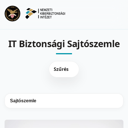
Ugrás a fő tartalomra
Menu
IT Biztonsági Sajtószemle
Szűrés
Sajtószemle