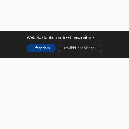
Weboldalunkon
sütiket
használunk.
Elfogadom
További lehetőségek
KÖZÖSSÉGI MÉDIA
Facebook
LinkedIn
Instagram