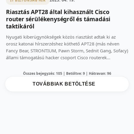
2023. 04. 19.
IT BIZTONSÁG HÍR
Riasztás APT28 által kihasznált Cisco
router sérülékenységről és támadási
taktikáról
Nyugati kiberügynökségek közös riasztást adtak ki az
orosz katonai hírszerzéshez köthető APT28 (más néven
Fancy Bear, STRONTIUM, Pawn Storm, Sednit Gang, Sofacy)
állami támogatású hacker csoport Cisco routerek...
Összes bejegyzés: 105 | Betöltve: 9 | Hátravan: 96
TOVÁBBIAK BETÖLTÉSE