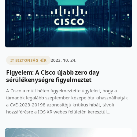
2023. 10. 24.
IT BIZTONSÁG HÍR
Figyelem: A Cisco újabb zero day
sérülékenységre figyelmeztet
A Cisco a múlt héten figyelmeztette ügyfeleit, hogy a
támadók legalább szeptember közepe óta kihasználhatják
a CVE-2023-20198 azonosítójú kritikus hibát, távoli
hozzáférésre a IOS XR webes felületén keresztül....