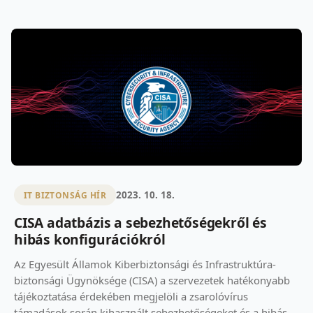
2023. 10. 18.
IT BIZTONSÁG HÍR
CISA adatbázis a sebezhetőségekről és
hibás konfigurációkról
Az Egyesült Államok Kiberbiztonsági és Infrastruktúra-
biztonsági Ügynöksége (CISA) a szervezetek hatékonyabb
tájékoztatása érdekében megjelöli a zsarolóvírus
támadások során kihasznált sebezhetőségeket és a hibás