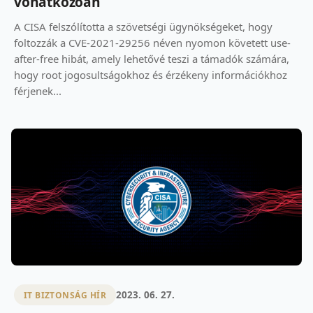
vonatkozóan
A CISA felszólította a szövetségi ügynökségeket, hogy
foltozzák a CVE-2021-29256 néven nyomon követett use-
after-free hibát, amely lehetővé teszi a támadók számára,
hogy root jogosultságokhoz és érzékeny információkhoz
férjenek...
2023. 06. 27.
IT BIZTONSÁG HÍR