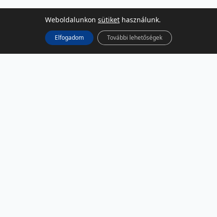
Weboldalunkon
sütiket
használunk.
Elfogadom
További lehetőségek
KÖZÖSSÉGI MÉDIA
Facebook
LinkedIn
Instagram
Podcast
RSS