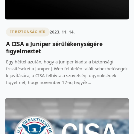
2023. 11. 14.
IT BIZTONSÁG HÍR
A CISA a Juniper sérülékenységére
figyelmeztet
Egy héttel azután, hogy a Juniper kiadta a biztonsági
frissítéseket a Juniper J-Web felületén talált sebezhetőségek
kijavítására, a CISA felhívta a szövetségi ügynökségek
figyelmét, hogy november 17-ig tegyék...