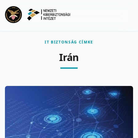
Ugrás a fő tartalomra
Menu
IT BIZTONSÁG CÍMKE
Irán