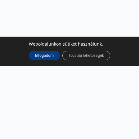
Weboldalunkon
sütiket
használunk.
Elfogadom
További lehetőségek
KÖZÖSSÉGI MÉDIA
Facebook
LinkedIn
Instagram