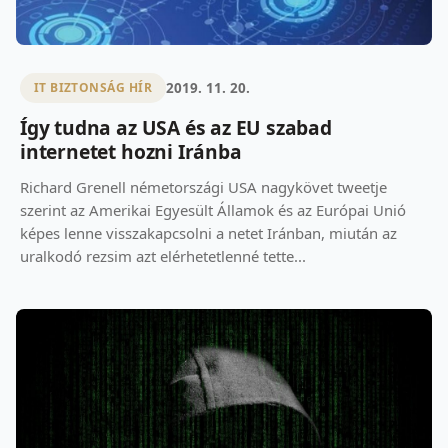
2019. 11. 20.
IT BIZTONSÁG HÍR
Így tudna az USA és az EU szabad
internetet hozni Iránba
Richard Grenell németországi USA nagykövet tweetje
szerint az Amerikai Egyesült Államok és az Európai Unió
képes lenne visszakapcsolni a netet Iránban, miután az
uralkodó rezsim azt elérhetetlenné tette...