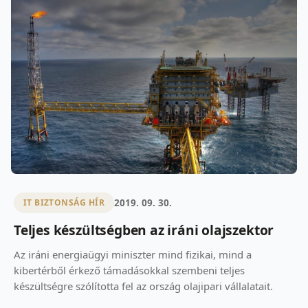
2019. 09. 30.
IT BIZTONSÁG HÍR
Teljes készültségben az iráni olajszektor
Az iráni energiaügyi miniszter mind fizikai, mind a
kibertérből érkező támadásokkal szembeni teljes
készültségre szólította fel az ország olajipari vállalatait.