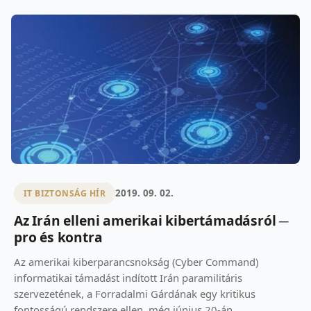
2019. 09. 02.
IT BIZTONSÁG HÍR
Az Irán elleni amerikai kibertámadásról ─
pro és kontra
Az amerikai kiberparancsnokság (Cyber Command)
informatikai támadást indított Irán paramilitáris
szervezetének, a Forradalmi Gárdának egy kritikus
fontosságú rendszere ellen, még június 20-án.