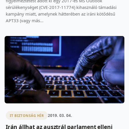
figyelmeztetést adott ki egy 2017-es MS Outlook
sérülékenységet (CVE-2017-11774) kihasználó támadási
kampány miatt, amelynek hátterében az iráni kötődésű
APT33 (vagy más...
2019. 03. 04.
IT BIZTONSÁG HÍR
Irán állhat az ausztrál parlament elleni