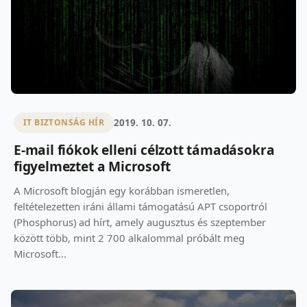
2019. 10. 07.
IT BIZTONSÁG HÍR
E-mail fiókok elleni célzott támadásokra
figyelmeztet a Microsoft
A Microsoft blogján egy korábban ismeretlen,
feltételezetten iráni állami támogatású APT csoportról
(Phosphorus) ad hírt, amely augusztus és szeptember
között több, mint 2 700 alkalommal próbált meg
Microsoft...