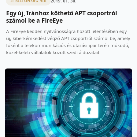
2019. 01. 30.
IT BIZTONSÁG HÍR
Egy új, Iránhoz köthető APT csoportról
számol be a FireEye
A FireEye kedden nyilvánosságra hozott jelentésében egy
új, kiberkémkedést végző APT csoportról számol be, amely
főként a telekommunikációs és utazási ipar terén működő,
közel-keleti vállalatok között szedi áldozatait.