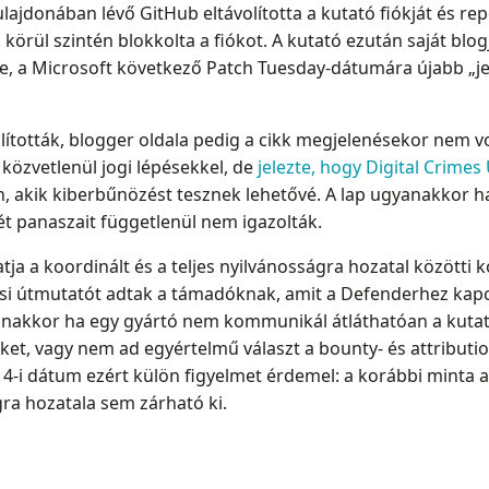
lajdonában lévő GitHub eltávolította a kutató fiókját és rep
 körül szintén blokkolta a fiókot. A kutató ezután saját blog
re, a Microsoft következő Patch Tuesday-dátumára újabb „jel
olították, blogger oldala pedig a cikk megjelenésekor nem vo
özvetlenül jogi lépésekkel, de
jelezte, hogy Digital Crimes
en, akik kiberbűnözést tesznek lehetővé. A lap ugyanakkor 
t panaszait függetlenül nem igazolták.
 a koordinált és a teljes nyilvánosságra hozatal közötti kon
i útmutatót adtak a támadóknak, amit a Defenderhez kapc
yanakkor ha egy gyártó nem kommunikál átláthatóan a kutat
et, vagy nem ad egyértelmű választ a bounty- és attribution
 14-i dátum ezért külön figyelmet érdemel: a korábbi minta
ra hozatala sem zárható ki.