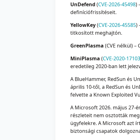
UnDefend
(
CVE-2026-45498
)
definíciófrissítéseit.
YellowKey
(
CVE-2026-45585
)
titkosított meghajtón.
GreenPlasma
(CVE nélkül) – 
MiniPlasma
(
CVE-2020-1710
eredetileg 2020-ban lett jele
A BlueHammer, RedSun és UnD
április 10-től, a RedSun és U
felvette a Known Exploited Vu
A Microsoft 2026. május 27-én 
részleteit nem osztották meg v
ügyfelekre. A Microsoft azt í
biztonsági csapatok dolgozna