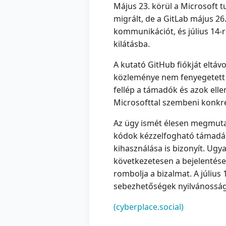
Május 23. körül a Microsoft tu
migrált, de a GitLab május 26.
kommunikációt, és július 14-
kilátásba.
A kutató GitHub fiókját eltáv
közleménye nem fenyegetett k
fellép a támadók és azok ell
Microsofttal szembeni konkré
Az ügy ismét élesen megmutatja
kódok kézzelfogható támadás
kihasználása is bizonyít. Ug
következetesen a bejelentések
rombolja a bizalmat. A július
sebezhetőségek nyilvánosság
(cyberplace.social)