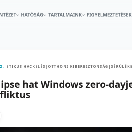
INTÉZET
HATÓSÁG
TARTALMAINK
FIGYELMEZTETÉSEK
2.
ETIKUS HACKELÉS
|
OTTHONI KIBERBIZTONSÁG
|
SÉRÜLÉK
ipse hat Windows zero-dayje
fliktus
kon
nkedInen
as X-en
gosztas emailben