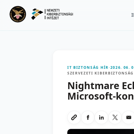
Ugrás a fő tartalomra
IT BIZTONSÁG HÍR
-
2026. 06. 0
SZERVEZETI KIBERBIZTONSÁG
Nightmare Ecl
Microsoft-kon
Megosztas Faceboo
Megosztas Li
Megoszt
Me
Link masolasa