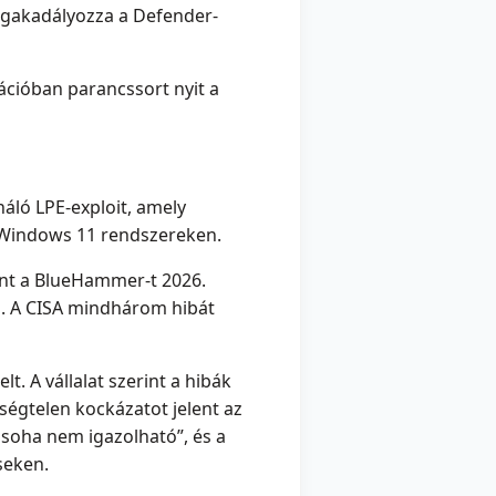
egakadályozza a Defender-
ációban parancssort nyit a
ználó LPE-exploit, amely
tt Windows 11 rendszereken.
nt a BlueHammer-t 2026.
en. A CISA mindhárom hibát
t. A vállalat szerint a hibák
kségtelen kockázatot jelent az
 „soha nem igazolható”, és a
seken.