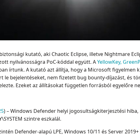
iztonsági kutató, aki Chaotic Eclipse, illetve Nightmare Ecli
tt nyilvánosságra PoC-kóddal együtt. A
YellowKey, Green
an írtunk. A kutató azt állítja, hogy a Microsoft figyelmen 
árt le bejelentéseket, nem fizetett bug bounty-díjazást, és tö
elezte. Ezeket az állításokat független forrásból egyelőre n
25
) – Windows Defender helyi jogosultságkiterjesztési hiba,
\SYSTEM szintre eszkalál.
szintén Defender-alapú LPE, Windows 10/11 és Server 2019+