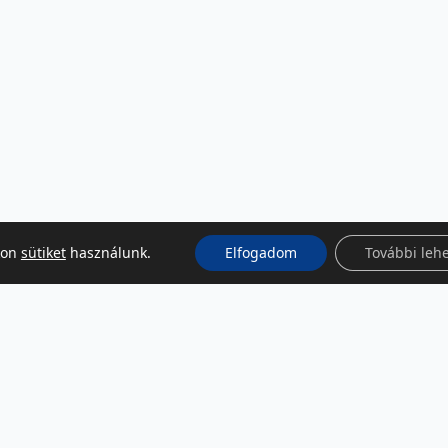
kon
sütiket
használunk.
Elfogadom
További leh
KÖZÖSSÉGI MÉDIA
Facebook