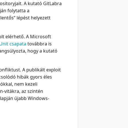
ositoryjait. A kutató GitLabra
ján folytatta a
entős” lépést helyezett
lt elérhető. A Microsoft
 Unit csapata
továbbra is
hangsúlyozta, hogy a kutató
fliktust. A publikált exploit
solódó hibák gyors éles
ókkal, nem kezeli
-vitákra, az szintén
 alapján újabb Windows-