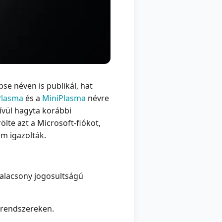
pse néven is publikál, hat
Plasma
és a
MiniPlasma
névre
kívül hagyta korábbi
rölte azt a Microsoft-fiókot,
em igazolták.
 alacsony jogosultságú
 rendszereken.