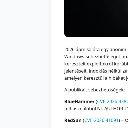
2026 áprilisa óta egy anonim b
Windows-sebezhetőséget hozo
keresztelt exploitokról korább
jelentéseit, indoklás nélkül z
amelyen keresztül a hibákat j
A publikált sebezhetőségek:
BlueHammer
(
CVE-2026-338
felhasználóból NT AUTHORITY
RedSun
(
CVE-2026-41091
) – 