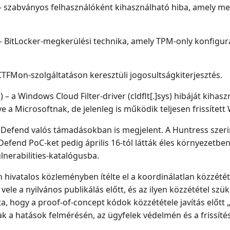
 – szabványos felhasználóként kihasználható hiba, amely m
 – BitLocker-megkerülési technika, amely TPM-only konfigur
CTFMon-szolgáltatáson keresztüli jogosultságkiterjesztés.
3
) – a Windows Cloud Filter-driver (cldflt[.]sys) hibáját kihas
zve a Microsoftnak, de jelenleg is működik teljesen frissíte
efend valós támadásokban is megjelent. A Huntress szeri
nDefend PoC-ket pedig április 16-tól látták éles környezetb
lnerabilities-katalógusba.
hivatalos közleményben ítélte el a koordinálatlan közzététel
ele a nyilvános publikálás előtt, és az ilyen közzététel szü
rta, hogy a proof-of-concept kódok közzététele javítás előtt
k a hatások felmérésén, az ügyfelek védelmén és a frissíté