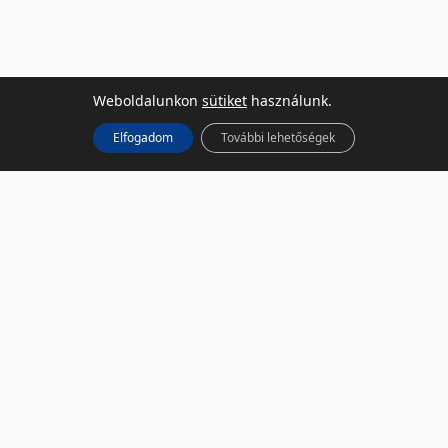
Weboldalunkon
sütiket
használunk.
Elfogadom
További lehetőségek
KÖZÖSSÉGI MÉDIA
Facebook
LinkedIn
Instagram
Podcast