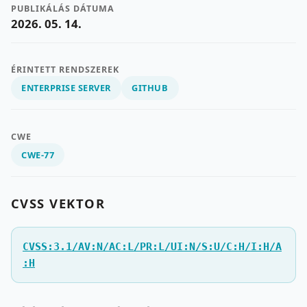
PUBLIKÁLÁS DÁTUMA
2026. 05. 14.
ÉRINTETT RENDSZEREK
ENTERPRISE SERVER
GITHUB
CWE
CWE-77
CVSS VEKTOR
CVSS:3.1/AV:N/AC:L/PR:L/UI:N/S:U/C:H/I:H/A
:H