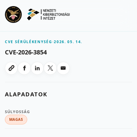
Ugrás a fő tartalomra
Menu
CVE SÉRÜLÉKENYSÉG
-
2026. 05. 14.
CVE-2026-3854
Megosztas Facebookon
Megosztas LinkedInen
Megosztas X-en
Megosztas emailben
Link masolasa
ALAPADATOK
SÚLYOSSÁG
MAGAS