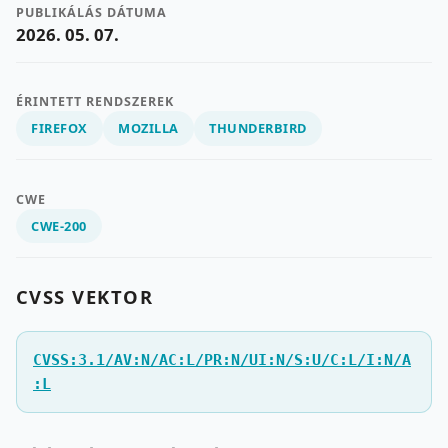
PUBLIKÁLÁS DÁTUMA
2026. 05. 07.
ÉRINTETT RENDSZEREK
FIREFOX
MOZILLA
THUNDERBIRD
CWE
CWE-200
CVSS VEKTOR
CVSS:3.1/AV:N/AC:L/PR:N/UI:N/S:U/C:L/I:N/A
:L