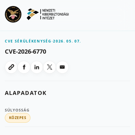
Ugrás a fő tartalomra
Menu
CVE SÉRÜLÉKENYSÉG
-
2026. 05. 07.
CVE-2026-6770
Megosztas Facebookon
Megosztas LinkedInen
Megosztas X-en
Megosztas emailben
Link masolasa
ALAPADATOK
SÚLYOSSÁG
KÖZEPES