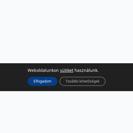
Weboldalunkon
sütiket
használunk.
Elfogadom
További lehetőségek
KÖZÖSSÉGI MÉDIA
Facebook