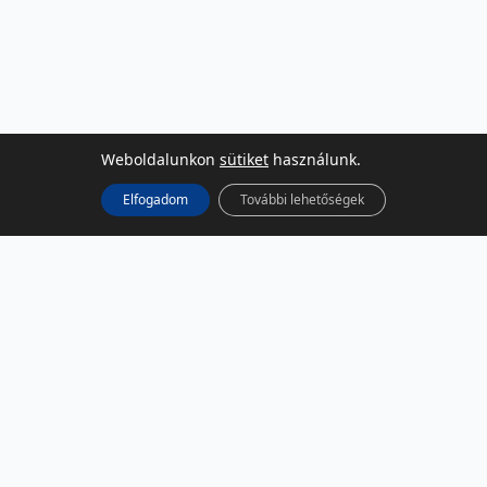
Weboldalunkon
sütiket
használunk.
Elfogadom
További lehetőségek
KÖZÖSSÉGI MÉDIA
Facebook
LinkedIn
Instagram