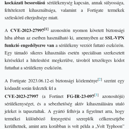
kockázati besorolású
sérülékenység kapcsán, annak súlyossága,
feltételezett kihasználtsága, valamint a Fortigate termékek
széleskörű elterjedtsége miatt.
[1]
CVE-2023-27997
A
azonosítón nyomon követett biztonsági
SSL-VPN
hiba abban az esetben használható ki, amennyiben az
funkció engedélyezve van
a sérülékeny verziót futtató eszközön.
Egy támadó sikeres kihasználás esetén speciálisan szerkesztett
kérésekkel a hitelesítést megkerülve, távolról tetszőleges kódot
futtathat a sérülékeny eszközön.
[
2
]
A Fortigate 2023.06.12-ei biztonsági közleménye
szerint egy
kódaudit során fedezték fel a
[
3
]
CVE-2023-27997
FG-IR-23-097
(a Fortinet
azonosítójú)
sérülékenységet, és a sebezhetőség aktív kihasználására utaló
jeleket is tapasztaltak. A gyártó felhívja a figyelmet arra, hogy
termékei különböző fenyegetési szereplők célkeresztjébe
kerülhetnek, amint arra korábban is volt példa a „Volt Typhoon”