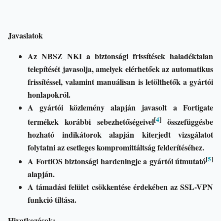
Javaslatok
Az NBSZ NKI a biztonsági frissítések haladéktalan
telepítését javasolja, amelyek elérhetőek az automatikus
frissítéssel, valamint manuálisan is letölthetők a gyártói
honlapokról.
A gyártói közlemény alapján javasolt a Fortigate
[
4
]
termékek korábbi sebezhetőségeivel
összefüggésbe
hozható indikátorok alapján kiterjedt vizsgálatot
folytatni az esetleges kompromittáltság felderítéséhez.
[
5
]
A FortiOS biztonsági hardeningje a gyártói útmutató
alapján.
A támadási felület csökkentése érdekében az SSL-VPN
funkció tiltása.
Hivatkozások: