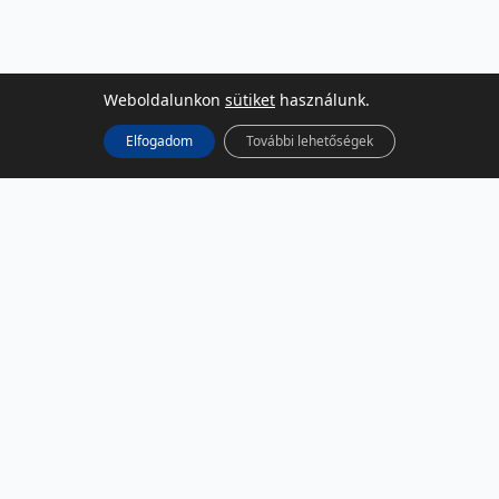
Weboldalunkon
sütiket
használunk.
Elfogadom
További lehetőségek
KÖZÖSSÉGI MÉDIA
Facebook
LinkedIn
Instagram
Podcast