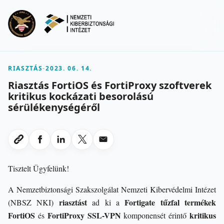
Ugrás a fő tartalomra
Menu
RIASZTÁS
-
2023. 06. 14.
Riasztás FortiOS és FortiProxy szoftverek
kritikus kockázati besorolású
sérülékenységéről
Megosztas Facebookon
Megosztas LinkedInen
Megosztas X-en
Megosztas emailben
Link masolasa
Tisztelt Ügyfelünk!
A Nemzetbiztonsági Szakszolgálat Nemzeti Kibervédelmi Intézet
riasztást
Fortigate tűzfal termékek
(NBSZ NKI)
ad ki a
FortiOS
FortiProxy SSL-VPN
kritikus
és
komponensét érintő