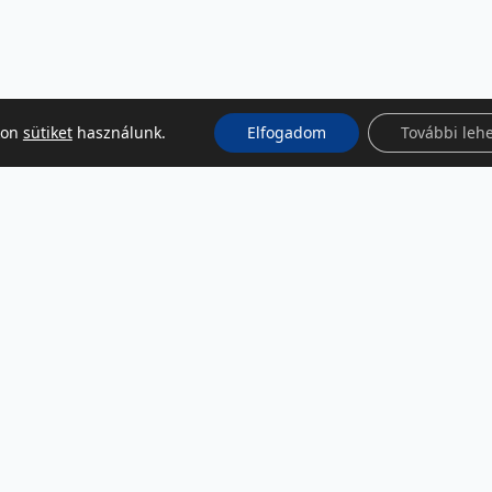
kon
sütiket
használunk.
Elfogadom
További leh
KÖZÖSSÉGI MÉDIA
Facebook
LinkedIn
Instagram
Podcast