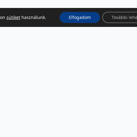
kon
sütiket
használunk.
Elfogadom
További leh
KÖZÖSSÉGI MÉDIA
Facebook
LinkedIn
Instagram
Podcast
RSS