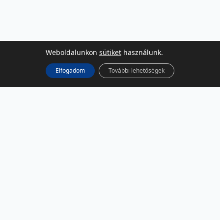
Weboldalunkon
sütiket
használunk.
Elfogadom
További lehetőségek
KÖZÖSSÉGI MÉDIA
Facebook
LinkedIn
Instagram