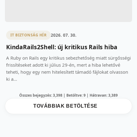
2026. 07. 30.
IT BIZTONSÁG HÍR
KindaRails2Shell: új kritikus Rails hiba
A Ruby on Rails egy kritikus sebezhetőség miatt sürgősségi
frissítéseket adott ki július 29-én, mert a hiba lehetővé
teheti, hogy egy nem hitelesített támadó fájlokat olvasson
ki a...
Összes bejegyzés: 3,398 | Betöltve: 9 | Hátravan: 3,389
TOVÁBBIAK BETÖLTÉSE