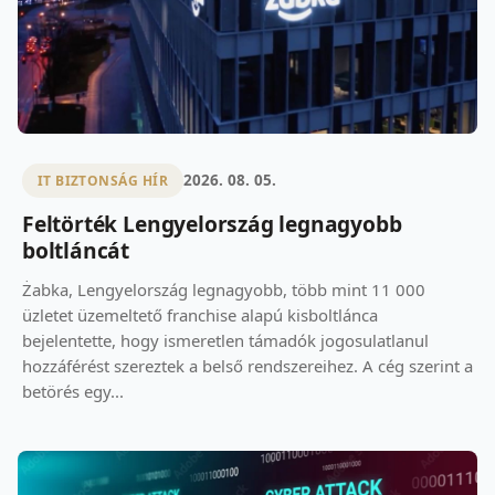
2026. 08. 05.
IT BIZTONSÁG HÍR
Feltörték Lengyelország legnagyobb
boltláncát
Żabka, Lengyelország legnagyobb, több mint 11 000
üzletet üzemeltető franchise alapú kisboltlánca
bejelentette, hogy ismeretlen támadók jogosulatlanul
hozzáférést szereztek a belső rendszereihez. A cég szerint a
betörés egy...