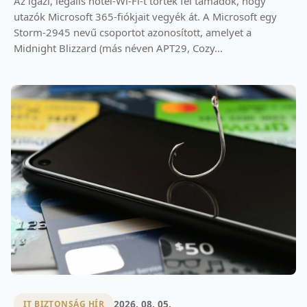
Az igazi, legális hotel-Wi-Fi-t törték fel támadók, hogy
utazók Microsoft 365-fiókjait vegyék át. A Microsoft egy
Storm-2945 nevű csoportot azonosított, amelyet a
Midnight Blizzard (más néven APT29, Cozy...
2026. 08. 05.
IT BIZTONSÁG HÍR