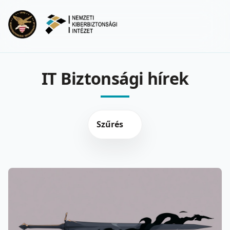
Ugrás a fő tartalomra
Menu
IT Biztonsági hírek
Szűrés