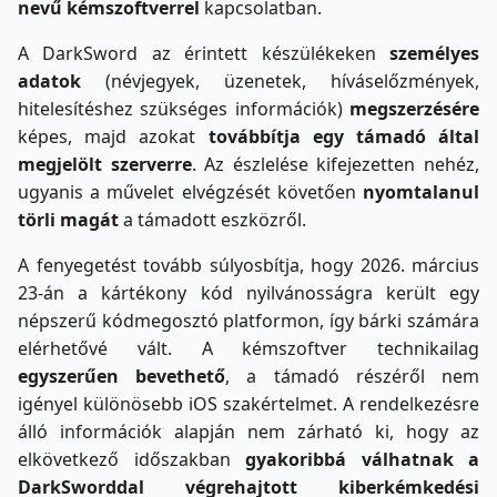
nevű kémszoftverrel
kapcsolatban.
A DarkSword az érintett készülékeken
személyes
adatok
(névjegyek, üzenetek, híváselőzmények,
hitelesítéshez szükséges információk)
megszerzésére
képes, majd azokat
továbbítja egy támadó által
megjelölt szerverre
. Az észlelése kifejezetten nehéz,
ugyanis a művelet elvégzését követően
nyomtalanul
törli magát
a támadott eszközről.
A fenyegetést tovább súlyosbítja, hogy 2026. március
23-án a kártékony kód nyilvánosságra került egy
népszerű kódmegosztó platformon, így bárki számára
elérhetővé vált. A kémszoftver technikailag
egyszerűen bevethető
, a támadó részéről nem
igényel különösebb iOS szakértelmet. A rendelkezésre
álló információk alapján nem zárható ki, hogy az
elkövetkező időszakban
gyakoribbá válhatnak a
DarkSworddal végrehajtott kiberkémkedési