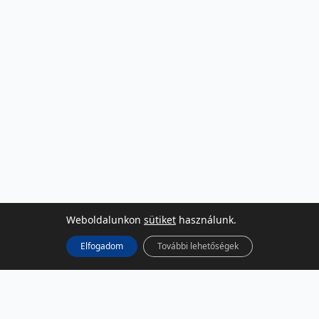
Weboldalunkon
sütiket
használunk.
Elfogadom
További lehetőségek