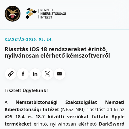
Ugrás a fő tartalomra
Menu
RIASZTÁS
-
2026. 03. 24.
Riasztás iOS 18 rendszereket érintő,
nyilvánosan elérhető kémszoftverről
Megosztas Facebookon
Megosztas LinkedInen
Megosztas X-en
Megosztas emailben
Link masolasa
Tisztelt Ügyfelünk!
A
Nemzetbiztonsági Szakszolgálat Nemzeti
Kiberbiztonsági Intézet
(NBSZ NKI) riasztást ad ki az
iOS 18.4 és 18.7 közötti verziókat futtató Apple
termékeket
érintő, nyilvánosan elérhető
DarkSword