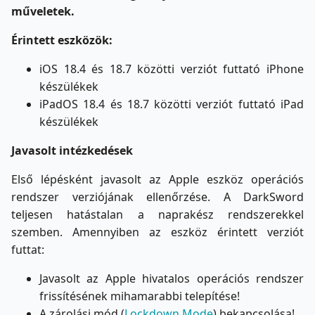
műveletek.
Érintett eszközök:
iOS 18.4 és 18.7 közötti verziót futtató iPhone
készülékek
iPadOS 18.4 és 18.7 közötti verziót futtató iPad
készülékek
Javasolt intézkedések
Első lépésként javasolt az Apple eszköz operációs
rendszer verziójának ellenőrzése. A DarkSword
teljesen hatástalan a naprakész rendszerekkel
szemben. Amennyiben az eszköz érintett verziót
futtat:
Javasolt az Apple hivatalos operációs rendszer
frissítésének mihamarabbi telepítése!
A zárolási mód (
Lockdown Mode
) bekapcsolása!