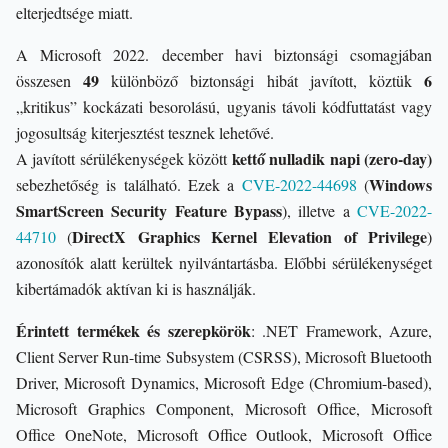
elterjedtsége miatt.
A Microsoft 2022. december havi biztonsági csomagjában
49
6
összesen
különböző biztonsági hibát javított, köztük
„kritikus” kockázati besorolású, ugyanis távoli kódfuttatást vagy
jogosultság kiterjesztést tesznek lehetővé.
kettő nulladik napi (zero-day)
A javított sérülékenységek között
Windows
sebezhetőség is található.
Ezek a
CVE-2022-44698
(
SmartScreen Security Feature Bypass
), illetve a
CVE-2022-
DirectX Graphics Kernel Elevation of Privilege
44710
(
)
azonosítók alatt kerültek nyilvántartásba.
Előbbi sérülékenységet
kibertámadók aktívan ki is használják.
Érintett termékek és szerepkörök
: .NET Framework, Azure,
Client Server Run-time Subsystem (CSRSS), Microsoft Bluetooth
Driver, Microsoft Dynamics, Microsoft Edge (Chromium-based),
Microsoft Graphics Component, Microsoft Office, Microsoft
Office OneNote, Microsoft Office Outlook, Microsoft Office