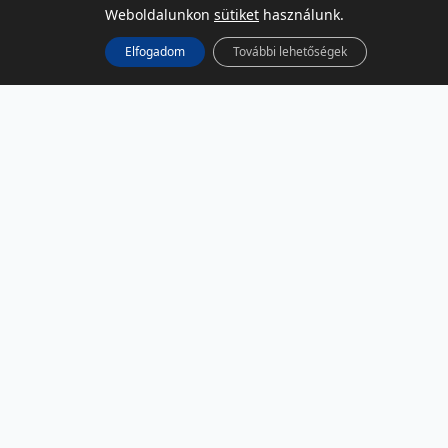
Weboldalunkon
sütiket
használunk.
KÖZÖSSÉGI MÉDIA
Elfogadom
További lehetőségek
Facebook
LinkedIn
Instagram
Podcast
RSS
TÁRSOLDALAK
NBSZ
Kibernaptár