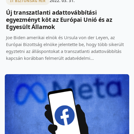
2022. 03. 31.
IT BIZTONSÁG HÍR
Új transzatlanti adattovábbítási
egyezményt köt az Európai Unió és az
Egyesült Államok
Joe Biden amerikai elnök és Ursula von der Leyen, az
Európai Bizottság elnöke jelentette be, hogy több sikerült
egyztetni az álláspontokat a transzatlanti adattovábbítás
kapcsán korábban felmerült adatvédelmi...