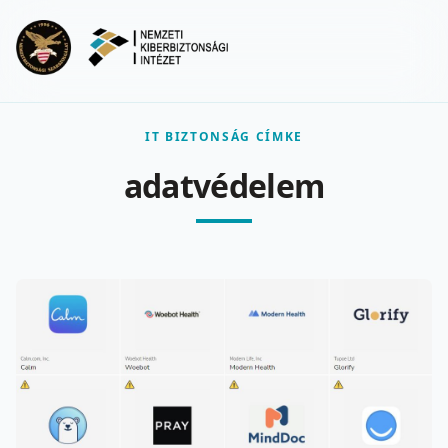
Ugrás a fő tartalomra
Menu
IT BIZTONSÁG CÍMKE
adatvédelem