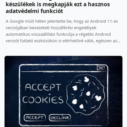
készülékek is megkapják ezt a hasznos
adatvédelmi funkciót
A Google múlt héten jelentette be, hogy az Android 11-es
verziójában bevezetett hozzáférési engedélyek
automatikus visszaállítási funkciója a régebbi Android
verziót futtató eszközökön is elérhetővé válik, egészen az...