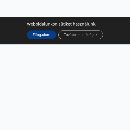
Weboldalunkon
sütiket
használunk.
Elfogadom
További lehetőségek
KÖZÖSSÉGI MÉDIA
Facebook
LinkedIn
Instagram
Podcast