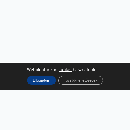
Weboldalunkon
sütiket
használunk.
Elfogadom
További lehetőségek
KÖZÖSSÉGI MÉDIA
Facebook