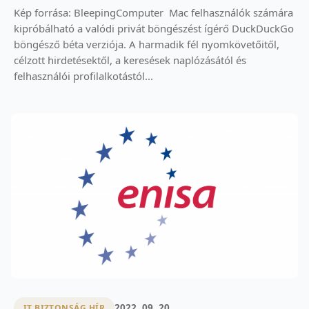
Kép forrása: BleepingComputer Mac felhasználók számára
kipróbálható a valódi privát böngészést ígérő DuckDuckGo
böngésző béta verziója. A harmadik fél nyomkövetőitől,
célzott hirdetésektől, a keresések naplózásától és
felhasználói profilalkotástól...
2022. 09. 20.
IT BIZTONSÁG HÍR