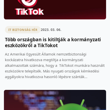
2023. 03. 06.
IT BIZTONSÁG HÍR
Több országban is kitiltják a kormányzati
eszközökről a TikTokot
Az Amerikai Egyesült Államok nemzetbiztonsági
kockázatra hivatkozva megtiltja a kormányzati
alkalmazottak számára, hogy a TikTokot munkára használt
eszközökre telepítsék. Más nyugati országok kémkedési
aggályokra hivatkozva hasonló lépésre szánták...