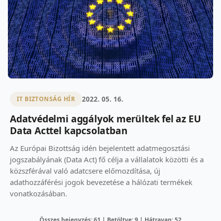
2022. 05. 16.
IT BIZTONSÁG HÍR
Adatvédelmi aggályok merültek fel az EU
Data Acttel kapcsolatban
Az Európai Bizottság idén bejelentett adatmegosztási
jogszabályának (Data Act) fő célja a vállalatok közötti és a
közszférával való adatcsere előmozdítása, új
adathozzáférési jogok bevezetése a hálózati termékek
vonatkozásában.
Összes bejegyzés: 61 | Betöltve: 9 | Hátravan: 52