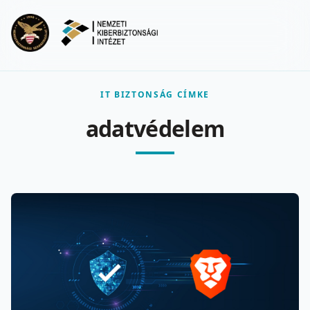
Ugrás a fő tartalomra
Menu
IT BIZTONSÁG CÍMKE
adatvédelem