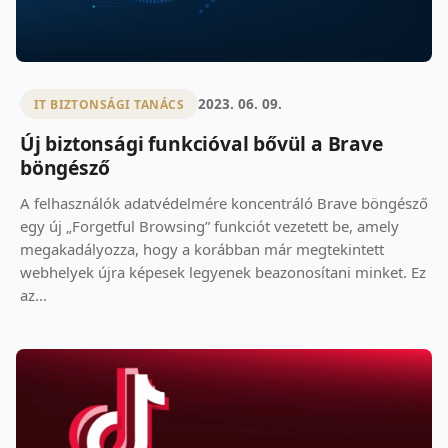
2023. 06. 09.
IT BIZTONSÁGI TANÁCS
Új biztonsági funkcióval bővül a Brave
böngésző
A felhasználók adatvédelmére koncentráló Brave böngésző
egy új „Forgetful Browsing” funkciót vezetett be, amely
megakadályozza, hogy a korábban már megtekintett
webhelyek újra képesek legyenek beazonosítani minket. Ez
az...