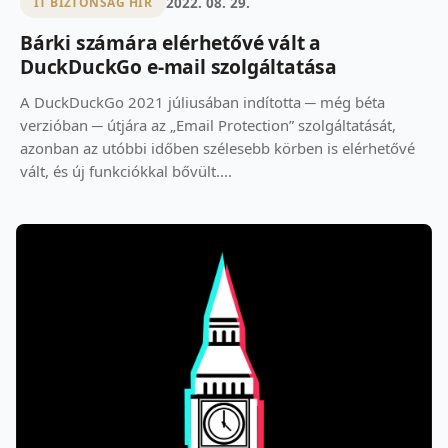
2022. 08. 29.
IT BIZTONSÁG HÍR
Bárki számára elérhetővé vált a
DuckDuckGo e-mail szolgáltatása
A DuckDuckGo 2021 júliusában indította ─ még béta
verzióban ─ útjára az „Email Protection” szolgáltatását,
azonban az utóbbi időben szélesebb körben is elérhetővé
vált, és új funkciókkal bővült....