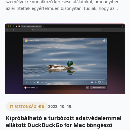
személyekre vonatkozó keresési találatokat, amennyiben
az érintettek egyértelműen bizonyítani tudják, hogy az...
2022. 10. 19.
IT BIZTONSÁG HÍR
Kipróbálható a turbózott adatvédelemmel
ellátott DuckDuckGo for Mac böngésző