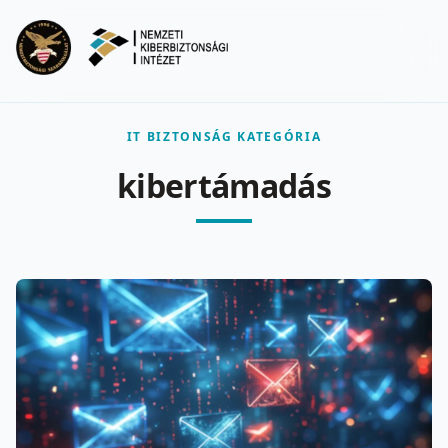
Ugrás a fő tartalomra
Menu
IT BIZTONSÁG KATEGÓRIA
kibertámadás