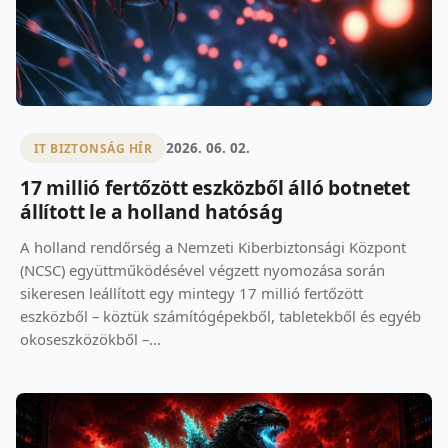
2026. 06. 02.
IT BIZTONSÁG HÍR
17 millió fertőzött eszközből álló botnetet
állított le a holland hatóság
A holland rendőrség a Nemzeti Kiberbiztonsági Központ
(NCSC) együttműködésével végzett nyomozása során
sikeresen leállított egy mintegy 17 millió fertőzött
eszközből – köztük számítógépekből, tabletekből és egyéb
okoseszközökből –...