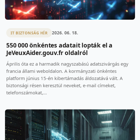
2026. 06. 18.
IT BIZTONSÁG HÍR
550 000 önkéntes adatait lopták el a
JeVeuxAider.gouv.fr oldalról
Április óta ez a harmadik nagyszabású adatszivárgás egy
francia állami weboldalon. A kormányzati önkéntes
platform június 15-én kibertámadás áldozatává vált. A
biztonsági résen keresztül neveket, e-mail címeket,
telefonszámokat,...