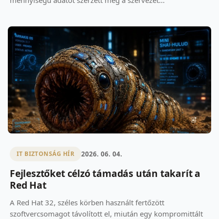
mennyiségű adatot szerzett meg a szervezet...
2026. 06. 04.
IT BIZTONSÁG HÍR
Fejlesztőket célzó támadás után takarít a
Red Hat
A Red Hat 32, széles körben használt fertőzött
szoftvercsomagot távolított el, miután egy kompromittált