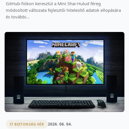
GitHub-fiókon keresztül a Mini Shai-Hulud féreg
módosított változata fejlesztői hitelesítő adatok ellopására
és további...
2026. 06. 04.
IT BIZTONSÁG HÍR