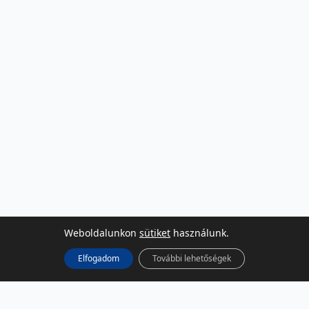
Weboldalunkon
sütiket
használunk.
Elfogadom
További lehetőségek