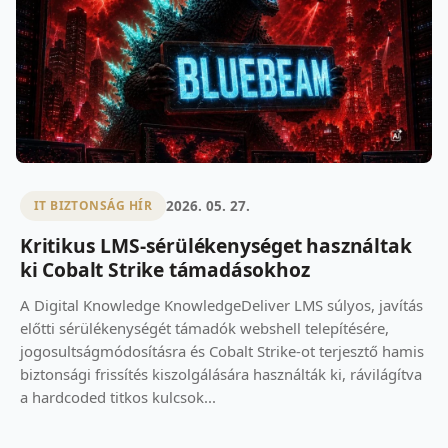
2026. 05. 27.
IT BIZTONSÁG HÍR
Kritikus LMS-sérülékenységet használtak
ki Cobalt Strike támadásokhoz
A Digital Knowledge KnowledgeDeliver LMS súlyos, javítás
előtti sérülékenységét támadók webshell telepítésére,
jogosultságmódosításra és Cobalt Strike-ot terjesztő hamis
biztonsági frissítés kiszolgálására használták ki, rávilágítva
a hardcoded titkos kulcsok...