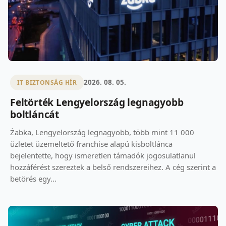
2026. 08. 05.
IT BIZTONSÁG HÍR
Feltörték Lengyelország legnagyobb
boltláncát
Żabka, Lengyelország legnagyobb, több mint 11 000
üzletet üzemeltető franchise alapú kisboltlánca
bejelentette, hogy ismeretlen támadók jogosulatlanul
hozzáférést szereztek a belső rendszereihez. A cég szerint a
betörés egy...