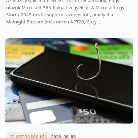
Az igazi, legális hotel-Wi-Fi-t törték fel támadók, hogy
utazók Microsoft 365-fiókjait vegyék át. A Microsoft egy
Storm-2945 nevű csoportot azonosított, amelyet a
Midnight Blizzard (más néven APT29, Cozy...
2026. 08. 05.
IT BIZTONSÁG HÍR