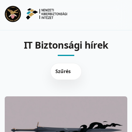
Ugrás a fő tartalomra
Menu
IT Biztonsági hírek
Szűrés