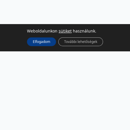
Weboldalunkon
sütiket
használunk.
Elfogadom
További lehetőségek
KÖZÖSSÉGI MÉDIA
Facebook
LinkedIn
Instagram