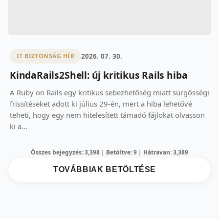
2026. 07. 30.
IT BIZTONSÁG HÍR
KindaRails2Shell: új kritikus Rails hiba
A Ruby on Rails egy kritikus sebezhetőség miatt sürgősségi
frissítéseket adott ki július 29-én, mert a hiba lehetővé
teheti, hogy egy nem hitelesített támadó fájlokat olvasson
ki a...
Összes bejegyzés: 3,398 | Betöltve: 9 | Hátravan: 3,389
TOVÁBBIAK BETÖLTÉSE