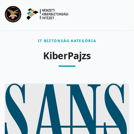
Ugrás a fő tartalomra
Menu
IT BIZTONSÁG KATEGÓRIA
KiberPajzs