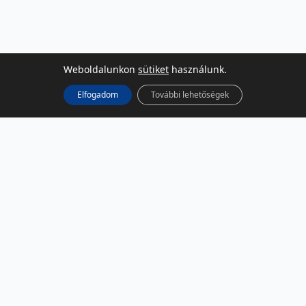
Weboldalunkon
sütiket
használunk.
Elfogadom
További lehetőségek
KÖZÖSSÉGI MÉDIA
Facebook
LinkedIn
Instagram
Podcast