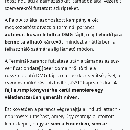
rosszindulatú alkalmazásokat, támadók által vezérelt
szerverekről futtatott szkripteket.
A Palo Alto által azonosított kampány e két
megközelítést ötvözi: a Terminál-parancs
automatikusan letölti a DMG-fájlt
, majd
elindítja a
benne található kártevőt
, mindezt a háttérben, a
felhasználó számára alig látható módon.
A Terminál-parancs futtatása után a támadás az svs-
verificationdate[.]beer domainről tölti le a
rosszindulatú DMG-fájlt a curl eszköz segítségével, a
csendes működést biztosító „-fsSL” kapcsolókkal.
A
fájl a /tmp könyvtárba kerül mentésre egy
véletlenszerűen generált néven
.
Ezt követően a parancs végrehajtja a „hdiutil attach -
nobrowse” utasítást, amely úgy csatolja a letöltött
lemezképet, hogy az
sem a Finderben, sem az