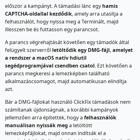
először a kampányt. A támadási lánc egy
hamis
CAPTCHA-oldallal kezdődik
, amely arra utasítja a
felhasználót, hogy nyissa meg a Terminált, majd
illesszen be és futtasson egy parancsot.
A parancs végrehajtását követően egy támadók által
felügyelt szerverről
letöltődik egy DMG-fájl, amelyet
a rendszer a macOS natív hdiutil
segédprogramjával csendben csatol
. Ezt követően a
parancs megkeresi a lemezképben található
alkalmazáscsomagot, majd automatikusan elindítja
azt.
Bár a DMG-fájlokat használó ClickFix támadások nem
számítanak újdonságnak, a korábbi kampányok
jellemzően arra építettek, hogy a
felhasználók
manuálisan nyissák meg
a letöltött
lemezképfájlokat, majd onnan indítsák el a