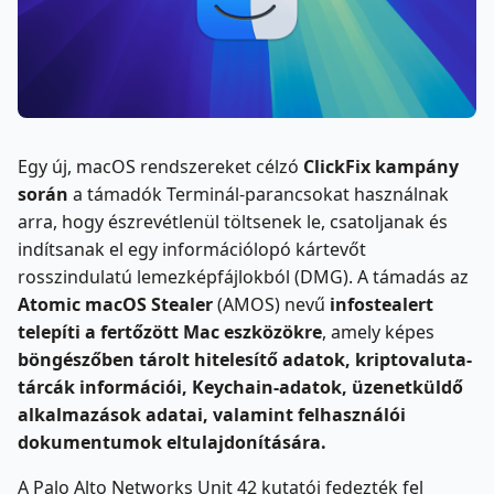
Egy új, macOS rendszereket célzó
ClickFix kampány
során
a támadók Terminál-parancsokat használnak
arra, hogy észrevétlenül töltsenek le, csatoljanak és
indítsanak el egy információlopó kártevőt
rosszindulatú lemezképfájlokból (DMG). A támadás az
Atomic macOS Stealer
(AMOS) nevű
infostealert
telepíti a fertőzött Mac eszközökre
, amely képes
böngészőben tárolt hitelesítő adatok, kriptovaluta-
tárcák információi, Keychain-adatok, üzenetküldő
alkalmazások adatai, valamint felhasználói
dokumentumok
eltulajdonítására.
A Palo Alto Networks Unit 42 kutatói fedezték fel