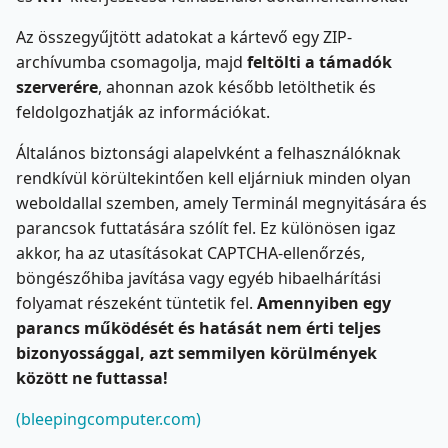
Az összegyűjtött adatokat a kártevő egy ZIP-
archívumba csomagolja, majd
feltölti a támadók
szerverére
, ahonnan azok később letölthetik és
feldolgozhatják az információkat.
Általános biztonsági alapelvként a felhasználóknak
rendkívül körültekintően kell eljárniuk minden olyan
weboldallal szemben, amely Terminál megnyitására és
parancsok futtatására szólít fel. Ez különösen igaz
akkor, ha az utasításokat CAPTCHA-ellenőrzés,
böngészőhiba javítása vagy egyéb hibaelhárítási
folyamat részeként tüntetik fel.
Amennyiben egy
parancs működését és hatását nem érti teljes
bizonyossággal, azt semmilyen körülmények
között ne futtassa!
(bleepingcomputer.com)