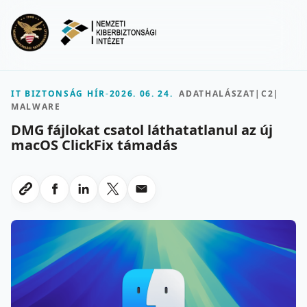
Ugrás a fő tartalomra
Menu
IT BIZTONSÁG HÍR
-
2026. 06. 24.
ADATHALÁSZAT
|
C2
|
MALWARE
DMG fájlokat csatol láthatatlanul az új
macOS ClickFix támadás
Megosztas Facebookon
Megosztas LinkedInen
Megosztas X-en
Megosztas emailben
Link masolasa