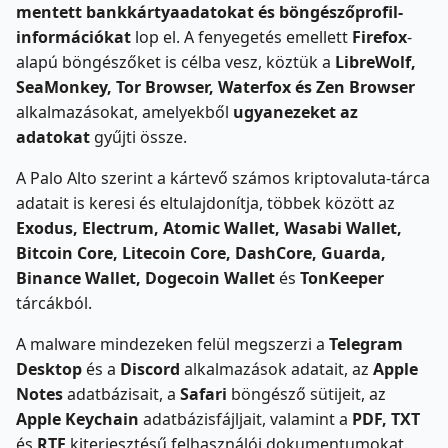
mentett bankkártyaadatokat és böngészőprofil-
információkat
lop el. A fenyegetés emellett
Firefox
-
alapú böngészőket is célba vesz, köztük a
LibreWolf,
SeaMonkey, Tor Browser, Waterfox és Zen Browser
alkalmazásokat, amelyekből
ugyanezeket az
adatokat
gyűjti össze.
A Palo Alto szerint a kártevő számos kriptovaluta-tárca
adatait is keresi és eltulajdonítja, többek között az
Exodus, Electrum, Atomic Wallet, Wasabi Wallet,
Bitcoin Core, Litecoin Core, DashCore, Guarda,
Binance Wallet, Dogecoin Wallet
és
TonKeeper
tárcákból.
A malware mindezeken felül megszerzi a
Telegram
Desktop
és a
Discord
alkalmazások adatait, az
Apple
Notes
adatbázisait, a
Safari
böngésző sütijeit, az
Apple Keychain
adatbázisfájljait, valamint a
PDF, TXT
és
RTF
kiterjesztésű felhasználói dokumentumokat.