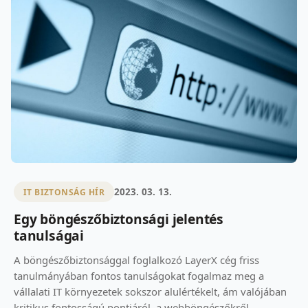
2023. 03. 13.
IT BIZTONSÁG HÍR
Egy böngészőbiztonsági jelentés
tanulságai
A böngészőbiztonsággal foglalkozó LayerX cég friss
tanulmányában fontos tanulságokat fogalmaz meg a
vállalati IT környezetek sokszor alulértékelt, ám valójában
kritikus fontosságú pontjáról, a webböngészőkről.