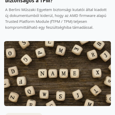
biztonságos a TPM?
A Berlini Műszaki Egyetem biztonsági kutatói által kiadott
új dokumentumból kiderül, hogy az AMD firmware alapú
Trusted Platform Module (fTPM / TPM) teljesen
kompromittálható egy feszültséghiba támadással.