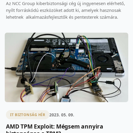
Az NCC Group kiberbiztonsági cég új ingyenesen elérhető,
nyílt forráskódú eszközöket adott ki, amelyek hasznosak
lehetnek alkalmazásfejlesztők és pentesterek számára.
2023. 05. 09.
IT BIZTONSÁG HÍR
AMD TPM Exploit: Mégsem annyira