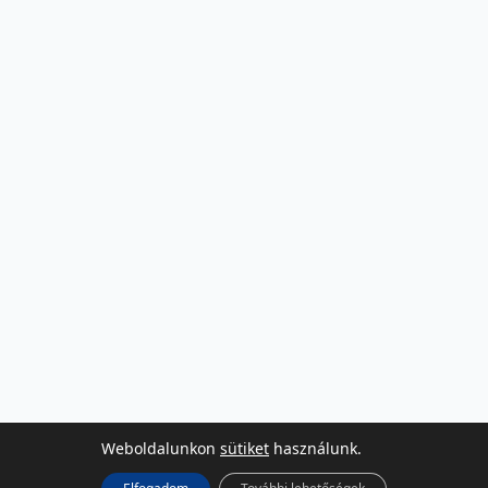
Weboldalunkon
sütiket
használunk.