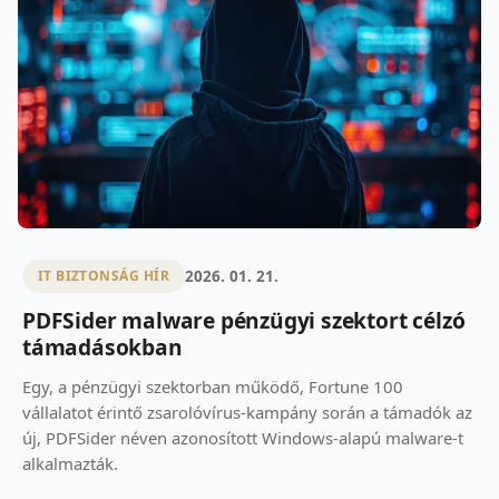
2026. 01. 21.
IT BIZTONSÁG HÍR
PDFSider malware pénzügyi szektort célzó
támadásokban
Egy, a pénzügyi szektorban működő, Fortune 100
vállalatot érintő zsarolóvírus-kampány során a támadók az
új, PDFSider néven azonosított Windows-alapú malware-t
alkalmazták.