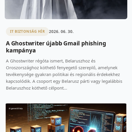
2026. 06. 30.
IT BIZTONSÁG HÍR
A Ghostwriter újabb Gmail phishing
kampánya
A Ghostwriter régóta ismert, Belaruszhoz és
Oroszországhoz köthető fenyegető szereplő, amelynek
tevékenysége gyakran politikai és regionális érdekekhez
kapcsolódik. A csoport egy Belarusz párti vagy legalábbis
Belaruszhoz köthető célpont...