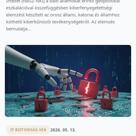
Intézet (NBSZ-NKI) a balti államokat érintő geopolitikai
eszkalációval összefüggésben kiberfenyegetettségi
elemzést készített az orosz állami, katonai és államhoz
köthető kiberbűnözői tevékenységekről. Az elemzés
bemutatja...
2026. 05. 13.
IT BIZTONSÁG HÍR