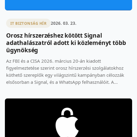
2026. 03. 23.
IT BIZTONSÁG HÍR
Orosz hírszerzéshez kötött Signal
adathalászatról adott ki közleményt több
ügynökség
Az FBI és a CISA 2026. március 20-án kiadott
figyelmeztetése szerint orosz hírszerzési szolgálatokhoz
köthető szereplők egy világszintű kampányban célozzák
elsősorban a Signal, és a WhatsApp felhasználóit. A...