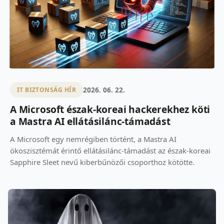
2026. 06. 22.
IT BIZTONSÁG HÍR
A Microsoft észak-koreai hackerekhez köti
a Mastra AI ellátásilánc-támadást
A Microsoft egy nemrégiben történt, a Mastra AI
ökoszisztémát érintő ellátásilánc-támadást az észak-koreai
Sapphire Sleet nevű kiberbűnözői csoporthoz kötötte.