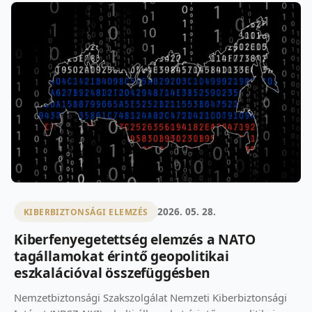
2026. 05. 28.
KIBERBIZTONSÁGI ELEMZÉS
Kiberfenyegetettség elemzés a NATO
tagállamokat érintő geopolitikai
eszkalációval összefüggésben
Nemzetbiztonsági Szakszolgálat Nemzeti Kiberbiztonsági